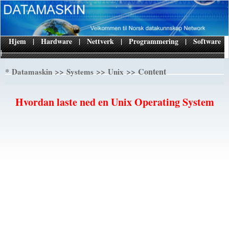
Hjem
|
Hardware
|
Nettverk
|
Programmering
|
Software
|
*
>>
>>
>> Content
Datamaskin
Systems
Unix
Hvordan laste ned en Unix Operating System