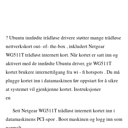
? Ubuntu innfødte trådløse drivere støtter mange trådløse
nettverkskort out- of- the-box , inkludert Netgear
WG511T trådløst internett kort. Når kortet er satt inn og
aktivert med de innfødte Ubuntu driver, gir WG511T
kortet brukere internettilgang fra wi - fi hotspots . Du må
plugge kortet inn i datamaskinen før oppstart for å sikre
at systemet vil gjenkjenne kortet. Instruksjoner
en
Sett Netgear WG511T trådløst internett kortet inn i
datamaskinens PCI-spor . Boot maskinen og logg inn som
normalt .