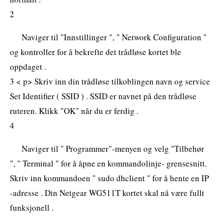
2
Naviger til "Innstillinger ", " Network Configuration "
og kontroller for å bekrefte det trådløse kortet ble
oppdaget .
3 < p> Skriv inn din trådløse tilkoblingen navn og service
Set Identifier ( SSID ) . SSID er navnet på den trådløse
ruteren. Klikk "OK" når du er ferdig .
4
Naviger til " Programmer"-menyen og velg "Tilbehør
", " Terminal " for å åpne en kommandolinje- grensesnitt.
Skriv inn kommandoen " sudo dhclient " for å hente en IP
-adresse . Din Netgear WG511T kortet skal nå være fullt
funksjonell .