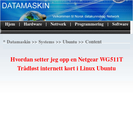
Hjem
|
Hardware
|
Nettverk
|
Programmering
|
Software
|
*
>>
>>
>> Content
Datamaskin
Systems
Ubuntu
Hvordan setter jeg opp en Netgear WG511T
Trådløst internett kort i Linux Ubuntu