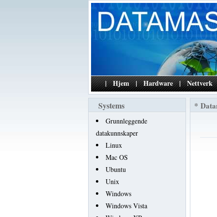
|
Hjem
|
Hardware
|
Nettverk
Systems
*
Data
Grunnleggende
datakunnskaper
Linux
Mac OS
Ubuntu
Unix
Windows
Windows Vista