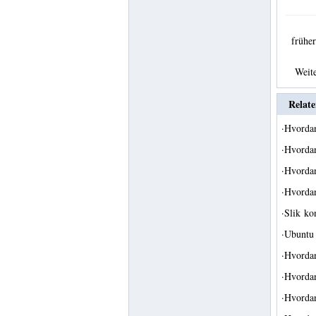
früh
Weit
Relate
·
Hvorda
·
Hvordan
·
Hvordan
·
Hvordan
·
Slik ko
·
Ubuntu 
·
Hvorda
·
Hvordan
·
Hvorda