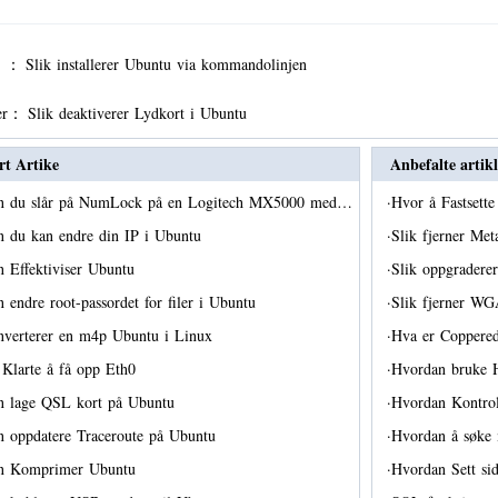
er ：
Slik installerer Ubuntu via kommandolinjen
er：
Slik deaktiverer Lydkort i Ubuntu
rt Artike
Anbefalte artikl
n du slår på NumLock på en Logitech MX5000 med…
·
Hvor å Fastsette
 du kan endre din IP i Ubuntu
·
Slik fjerner Me
 Effektiviser Ubuntu
·
Slik oppgrader
 endre root-passordet for filer i Ubuntu
·
Slik fjerner WG
nverterer en m4p Ubuntu i Linux
·
Hva er Coppered
Klarte å få opp Eth0
·
Hvordan bruke H
n lage QSL kort på Ubuntu
·
Hvordan Kontrol
 oppdatere Traceroute på Ubuntu
·
Hvordan å søke 
n Komprimer Ubuntu
·
Hvordan Sett si