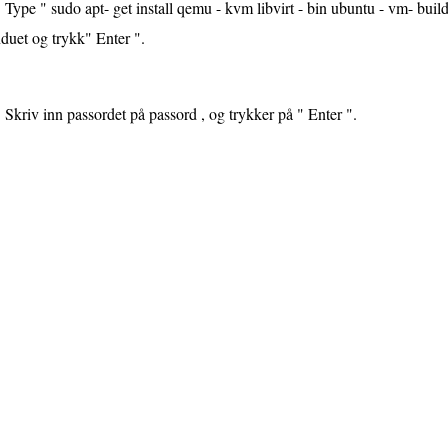
Type " sudo apt- get install qemu - kvm libvirt - bin ubuntu - vm- builde
duet og trykk" Enter ".
Skriv inn passordet på passord , og trykker på " Enter ".