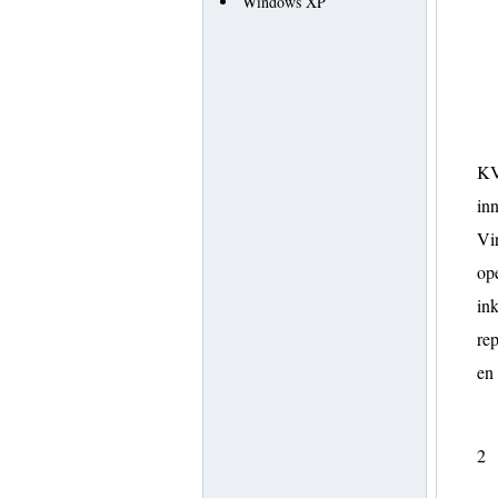
Windows XP
KVM
inn
Vir
op
ink
rep
en
2