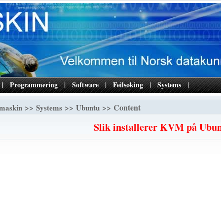
|
Programmering
|
Software
|
Feilsøking
|
Systems
|
>>
>>
>> Content
maskin
Systems
Ubuntu
Slik installerer KVM på Ubu