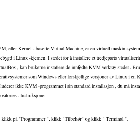
, eller Kernel - baserte Virtual Machine, er en virtuell maskin system
ebygd i Linux -kjernen. I stedet for å installere et tredjeparts virtuali
tualBox , kan brukerne installere de innfødte KVM verktøy stedet . Br
erativsystemer som Windows eller forskjellige versjoner av Linux i en
luderer ikke KVM -programmet i sin standard installasjon , du må insta
ositories . Instruksjoner
klikk på "Programmer ", klikk "Tilbehør" og klikk " Terminal ".