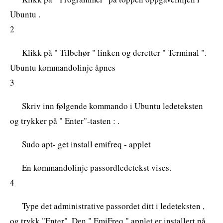
Ubuntu .
2
Klikk på " Tilbehør " linken og deretter " Terminal ".
Ubuntu kommandolinje åpnes
3
Skriv inn følgende kommando i Ubuntu ledeteksten
og trykker på " Enter"-tasten : .
Sudo apt- get install emifreq - applet
En kommandolinje passordledetekst vises.
4
Type det administrative passordet ditt i ledeteksten ,
og trykk "Enter". Den " EmiFreq " applet er installert på