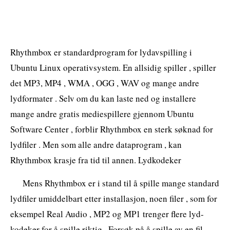
Rhythmbox er standardprogram for lydavspilling i
Ubuntu Linux operativsystem. En allsidig spiller , spiller
det MP3, MP4 , WMA , OGG , WAV og mange andre
lydformater . Selv om du kan laste ned og installere
mange andre gratis mediespillere gjennom Ubuntu
Software Center , forblir Rhythmbox en sterk søknad for
lydfiler . Men som alle andre dataprogram , kan
Rhythmbox krasje fra tid til annen. Lydkodeker
Mens Rhythmbox er i stand til å spille mange standard
lydfiler umiddelbart etter installasjon, noen filer , som for
eksempel Real Audio , MP2 og MP1 trenger flere lyd-
kodeker for å spille riktig . Forsøk på å spille av en fil