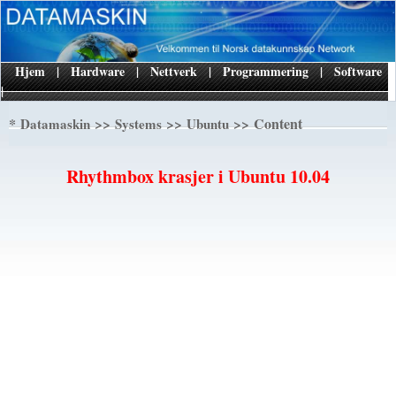
Hjem
|
Hardware
|
Nettverk
|
Programmering
|
Software
|
*
>>
>>
>> Content
Datamaskin
Systems
Ubuntu
Rhythmbox krasjer i Ubuntu 10.04