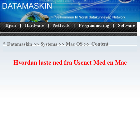
Hjem
|
Hardware
|
Nettverk
|
Programmering
|
Software
|
*
>>
>>
>> Content
Datamaskin
Systems
Mac OS
Hvordan laste ned fra Usenet Med en Mac