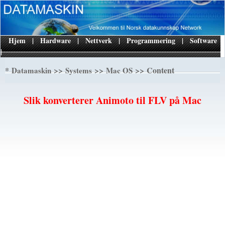
Hjem
|
Hardware
|
Nettverk
|
Programmering
|
Software
|
*
>>
>>
>> Content
Datamaskin
Systems
Mac OS
Slik konverterer Animoto til FLV på Mac