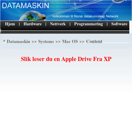
Hjem
|
Hardware
|
Nettverk
|
Programmering
|
Software
|
*
>>
>>
>> Content
Datamaskin
Systems
Mac OS
Slik leser du en Apple Drive Fra XP