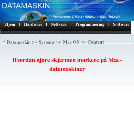
Hjem
|
Hardware
|
Nettverk
|
Programmering
|
Software
|
*
>>
>>
>> Content
Datamaskin
Systems
Mac OS
Hvordan gjøre skjermen mørkere på Mac-
datamaskiner