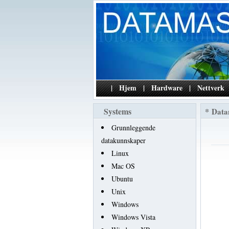
|
Hjem
|
Hardware
|
Nettverk
Systems
*
Data
Grunnleggende
datakunnskaper
Linux
Mac OS
Ubuntu
Unix
Windows
Windows Vista