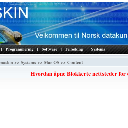
|
Programmering
|
Software
|
Feilsøking
|
Systems
|
>>
>>
>> Content
maskin
Systems
Mac OS
Hvordan åpne Blokkerte nettsteder fo