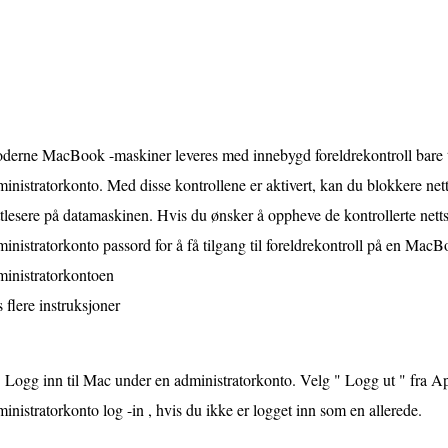
derne MacBook -maskiner leveres med innebygd foreldrekontroll bare ti
inistratorkonto. Med disse kontrollene er aktivert, kan du blokkere netts
tlesere på datamaskinen. Hvis du ønsker å oppheve de kontrollerte netts
inistratorkonto passord for å få tilgang til foreldrekontroll på en MacB
ministratorkontoen
 flere instruksjoner
Logg inn til Mac under en administratorkonto. Velg " Logg ut " fra A
inistratorkonto log -in , hvis du ikke er logget inn som en allerede.