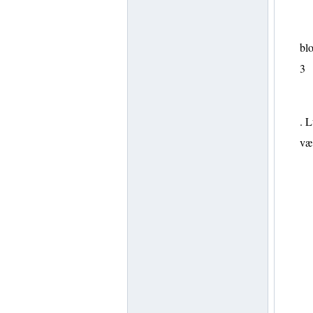
blo
3
. L
vær