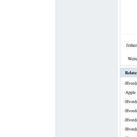
früh
Weit
Relate
·
Hvord
·
Apple
·
Hvord
·
Hvorda
·
Hvorda
·
Hvorda