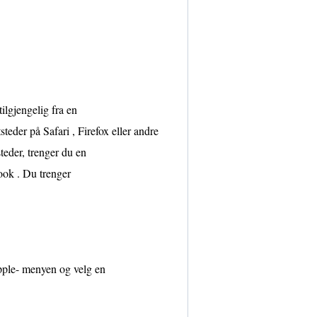
lgjengelig fra en
teder på Safari , Firefox eller andre
teder, trenger du en
ook . Du trenger
pple- menyen og velg en