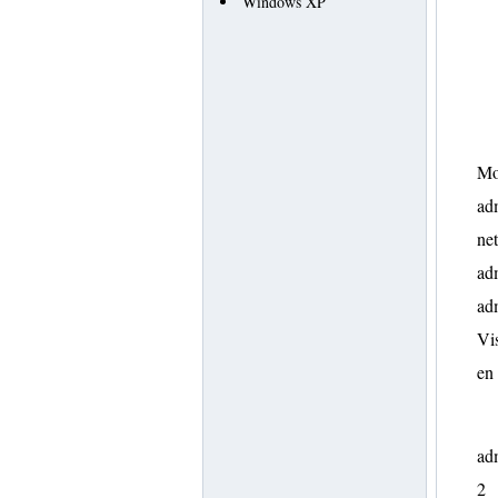
Windows XP
Mo
adm
net
adm
ad
Vis
en
adm
2