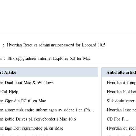
er ：
Hvordan Reset et administratorpassord for Leopard 10.5
er：
Slik oppgraderer Internet Explorer 5.2 for Mac
rt Artike
Anbefalte artikl
an Dual boot Mac & Windows
·
Hvordan å komp
 iCal Hjelp
·
Hvordan blokke
an Gjør din PC til en Mac
·
Slik deaktiver
n automatisk endre utformingen av sidene i en iPh…
·
Hvordan laste n
n koble Drives på skrivebordet i Mac 10.6
CD For F…
n lage Delt skjermbilde på en iMac
·
Hvordan du redi