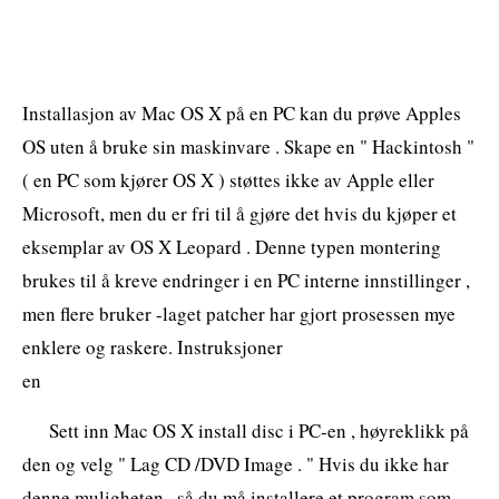
Installasjon av Mac OS X på en PC kan du prøve Apples
OS uten å bruke sin maskinvare . Skape en " Hackintosh "
( en PC som kjører OS X ) støttes ikke av Apple eller
Microsoft, men du er fri til å gjøre det hvis du kjøper et
eksemplar av OS X Leopard . Denne typen montering
brukes til å kreve endringer i en PC interne innstillinger ,
men flere bruker -laget patcher har gjort prosessen mye
enklere og raskere. Instruksjoner
en
Sett inn Mac OS X install disc i PC-en , høyreklikk på
den og velg " Lag CD /DVD Image . " Hvis du ikke har
denne muligheten , så du må installere et program som