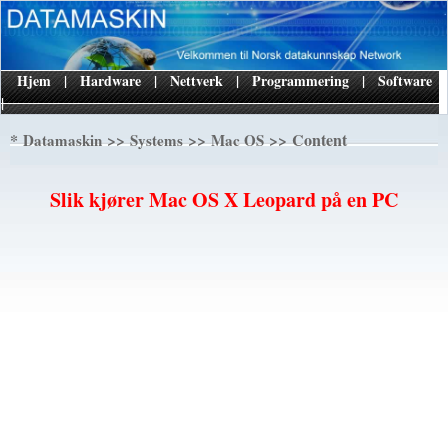
Hjem
|
Hardware
|
Nettverk
|
Programmering
|
Software
|
*
>>
>>
>> Content
Datamaskin
Systems
Mac OS
Slik kjører Mac OS X Leopard på en PC