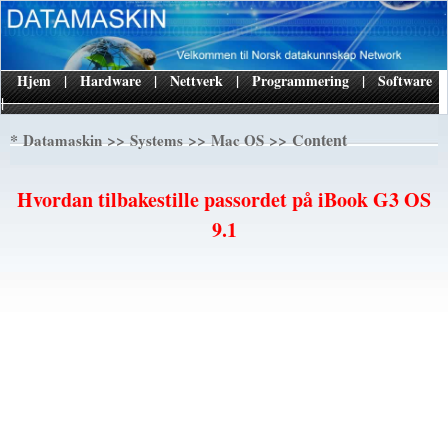
Hjem
|
Hardware
|
Nettverk
|
Programmering
|
Software
|
*
>>
>>
>> Content
Datamaskin
Systems
Mac OS
Hvordan tilbakestille passordet på iBook G3 OS
9.1