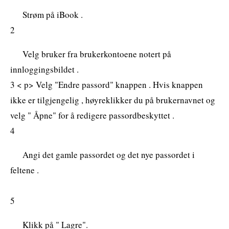
Strøm på iBook .
2
Velg bruker fra brukerkontoene notert på
innloggingsbildet .
3 < p> Velg "Endre passord" knappen . Hvis knappen
ikke er tilgjengelig , høyreklikker du på brukernavnet og
velg " Åpne" for å redigere passordbeskyttet .
4
Angi det gamle passordet og det nye passordet i
feltene .
5
Klikk på " Lagre".