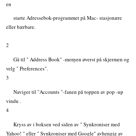
en
starte Adressebok-programmet på Mac- stasjonære
eller bærbare.
2
Gå til " Address Book" -menyen øverst på skjermen og
velg " Preferences".
3
Naviger til "Accounts "-fanen på toppen av pop -up
vindu .
4
Kryss av i boksen ved siden av " Synkroniser med
Yahoo! " eller " Synkroniser med Google" avhengig av