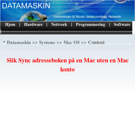
Hjem
|
Hardware
|
Nettverk
|
Programmering
|
Software
|
*
>>
>>
>> Content
Datamaskin
Systems
Mac OS
Slik Sync adresseboken på en Mac uten en Mac
konto