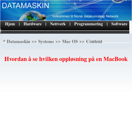
Hjem
|
Hardware
|
Nettverk
|
Programmering
|
Software
|
*
>>
>>
>> Content
Datamaskin
Systems
Mac OS
Hvordan å se hvilken oppløsning på en MacBook