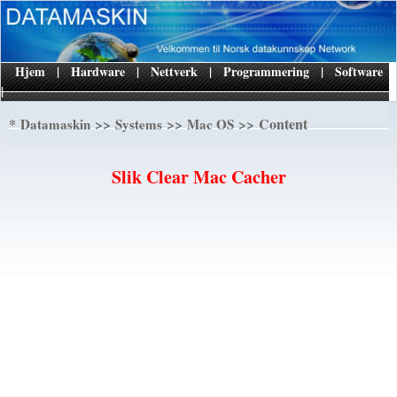
Hjem
|
Hardware
|
Nettverk
|
Programmering
|
Software
|
*
>>
>>
>> Content
Datamaskin
Systems
Mac OS
Slik Clear Mac Cacher