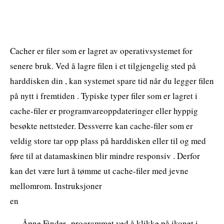
Cacher er filer som er lagret av operativsystemet for
senere bruk. Ved å lagre filen i et tilgjengelig sted på
harddisken din , kan systemet spare tid når du legger filen
på nytt i fremtiden . Typiske typer filer som er lagret i
cache-filer er programvareoppdateringer eller hyppig
besøkte nettsteder. Dessverre kan cache-filer som er
veldig store tar opp plass på harddisken eller til og med
føre til at datamaskinen blir mindre responsiv . Derfor
kan det være lurt å tømme ut cache-filer med jevne
mellomrom. Instruksjoner
en
Åpne Finder -programmet ved å klikke på ikonet i