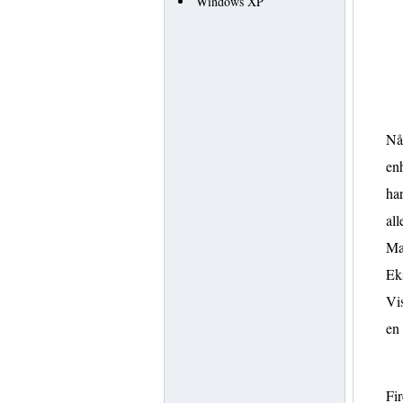
Windows XP
Når
enh
har
all
Ma
Ek
Vis
en
Fir