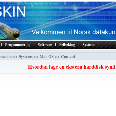
|
Programmering
|
Software
|
Feilsøking
|
Systems
|
>>
>>
>> Content
maskin
Systems
Mac OS
Hvordan lage en ekstern harddisk synl