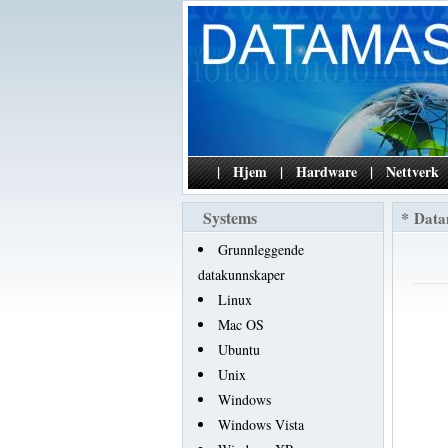
|
Hjem
|
Hardware
|
Nettverk
Systems
*
Data
Grunnleggende
datakunnskaper
Linux
Mac OS
Ubuntu
Unix
Windows
Windows Vista