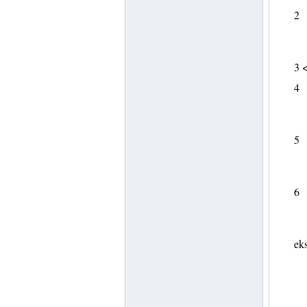
2
3 
4
5
6
eks