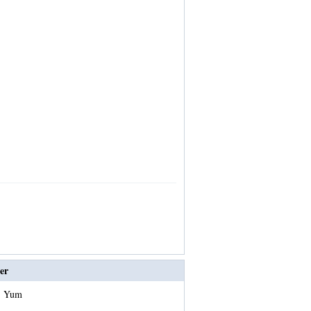
er
er Yum