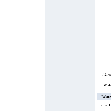
früh
Weit
Relate
·
The H