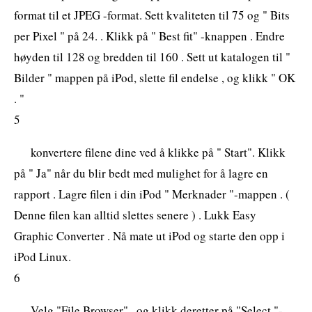
format til et JPEG -format. Sett kvaliteten til 75 og " Bits
per Pixel " på 24. . Klikk på " Best fit" -knappen . Endre
høyden til 128 og bredden til 160 . Sett ut katalogen til "
Bilder " mappen på iPod, slette fil endelse , og klikk " OK
. "
5
konvertere filene dine ved å klikke på " Start". Klikk
på " Ja" når du blir bedt med mulighet for å lagre en
rapport . Lagre filen i din iPod " Merknader "-mappen . (
Denne filen kan alltid slettes senere ) . Lukk Easy
Graphic Converter . Nå mate ut iPod og starte den opp i
iPod Linux.
6
Velg "File Browser" , og klikk deretter på "Select "-