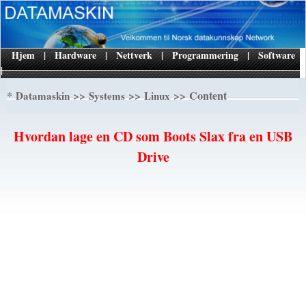
Hjem
|
Hardware
|
Nettverk
|
Programmering
|
Software
|
*
>>
>>
>> Content
Datamaskin
Systems
Linux
Hvordan lage en CD som Boots Slax fra en USB
Drive