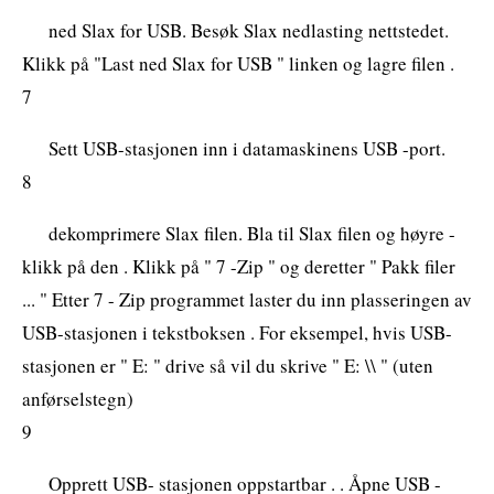
ned Slax for USB. Besøk Slax nedlasting nettstedet.
Klikk på "Last ned Slax for USB " linken og lagre filen .
7
Sett USB-stasjonen inn i datamaskinens USB -port.
8
dekomprimere Slax filen. Bla til Slax filen og høyre -
klikk på den . Klikk på " 7 -Zip " og deretter " Pakk filer
... " Etter 7 - Zip programmet laster du inn plasseringen av
USB-stasjonen i tekstboksen . For eksempel, hvis USB-
stasjonen er " E: " drive så vil du skrive " E: \\ " (uten
anførselstegn)
9
Opprett USB- stasjonen oppstartbar . . Åpne USB -