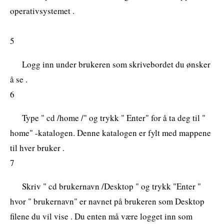
operativsystemet .
5
Logg inn under brukeren som skrivebordet du ønsker
å se .
6
Type " cd /home /" og trykk " Enter" for å ta deg til "
home" -katalogen. Denne katalogen er fylt med mappene
til hver bruker .
7
Skriv " cd brukernavn /Desktop " og trykk "Enter "
hvor " brukernavn" er navnet på brukeren som Desktop
filene du vil vise . Du enten må være logget inn som