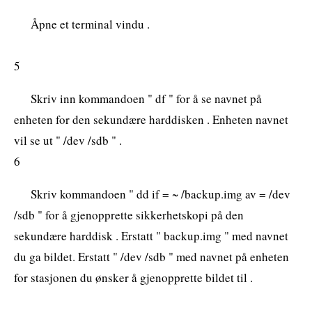
Åpne et terminal vindu .
5
Skriv inn kommandoen " df " for å se navnet på
enheten for den sekundære harddisken . Enheten navnet
vil se ut " /dev /sdb " .
6
Skriv kommandoen " dd if = ~ /backup.img av = /dev
/sdb " for å gjenopprette sikkerhetskopi på den
sekundære harddisk . Erstatt " backup.img " med navnet
du ga bildet. Erstatt " /dev /sdb " med navnet på enheten
for stasjonen du ønsker å gjenopprette bildet til .