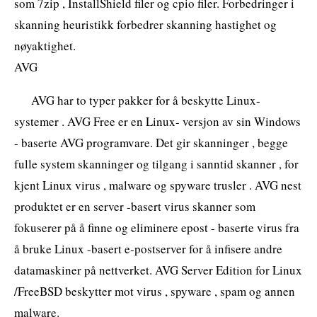
som 7zip , InstallShield filer og cpio filer. Forbedringer i
skanning heuristikk forbedrer skanning hastighet og
nøyaktighet.
AVG
AVG har to typer pakker for å beskytte Linux-
systemer . AVG Free er en Linux- versjon av sin Windows
- baserte AVG programvare. Det gir skanninger , begge
fulle system skanninger og tilgang i sanntid skanner , for
kjent Linux virus , malware og spyware trusler . AVG nest
produktet er en server -basert virus skanner som
fokuserer på å finne og eliminere epost - baserte virus fra
å bruke Linux -basert e-postserver for å infisere andre
datamaskiner på nettverket. AVG Server Edition for Linux
/FreeBSD beskytter mot virus , spyware , spam og annen
malware.