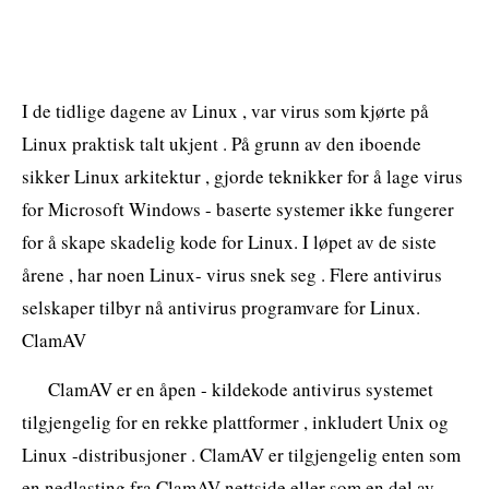
I de tidlige dagene av Linux , var virus som kjørte på
Linux praktisk talt ukjent . På grunn av den iboende
sikker Linux arkitektur , gjorde teknikker for å lage virus
for Microsoft Windows - baserte systemer ikke fungerer
for å skape skadelig kode for Linux. I løpet av de siste
årene , har noen Linux- virus snek seg . Flere antivirus
selskaper tilbyr nå antivirus programvare for Linux.
ClamAV
ClamAV er en åpen - kildekode antivirus systemet
tilgjengelig for en rekke plattformer , inkludert Unix og
Linux -distribusjoner . ClamAV er tilgjengelig enten som
en nedlasting fra ClamAV nettside eller som en del av