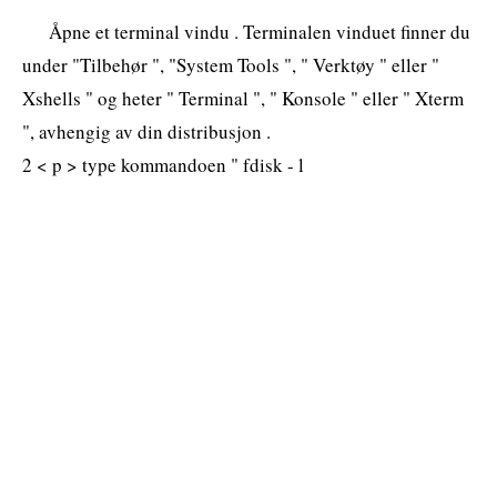
Åpne et terminal vindu . Terminalen vinduet finner du
under "Tilbehør ", "System Tools ", " Verktøy " eller "
Xshells " og heter " Terminal ", " Konsole " eller " Xterm
", avhengig av din distribusjon .
2 < p > type kommandoen " fdisk - l