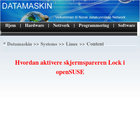
Hjem
|
Hardware
|
Nettverk
|
Programmering
|
Software
|
*
>>
>>
>> Content
Datamaskin
Systems
Linux
Hvordan aktivere skjermspareren Lock i
openSUSE