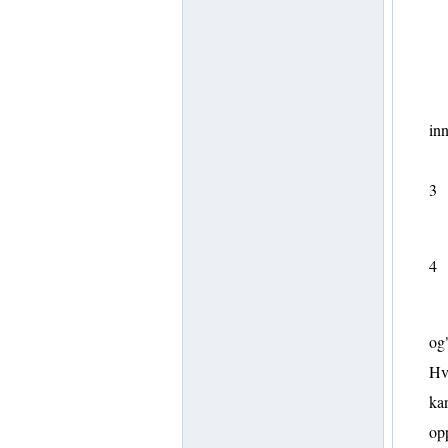
inn
3
4
og"
Hvi
kan
opp