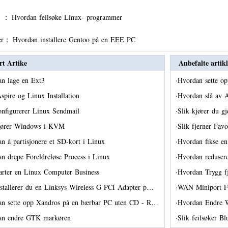
er ：
Hvordan feilsøke Linux- programmer
er：
Hvordan installere Gentoo på en EEE PC
rt Artike
Anbefalte artikl
an lage en Ext3
·
Hvordan sette 
spire og Linux Installation
·
Hvordan slå av 
onfigurerer Linux Sendmail
·
Slik kjører du 
kjører Windows i KVM
·
Slik fjerner Fa
n å partisjonere et SD-kort i Linux
·
Hvordan fikse en
n drepe Foreldreløse Process i Linux
·
Hvordan redusere
tarter en Linux Computer Business
·
Hvordan Trygg f
nstallerer du en Linksys Wireless G PCI Adapter p…
·
WAN Miniport F
n sette opp Xandros på en bærbar PC uten CD - R…
·
Hvordan Endre 
an endre GTK markøren
·
Slik feilsøker B