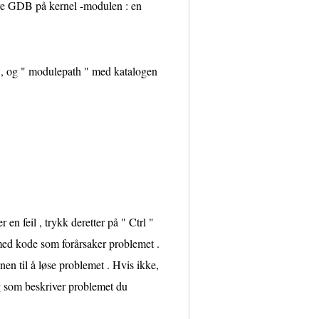
øre GDB på kernel -modulen : en
t , og " modulepath " med katalogen
n feil , trykk deretter på " Ctrl "
 med kode som forårsaker problemet .
en til å løse problemet . Hvis ikke,
g som beskriver problemet du