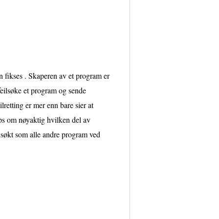
an fikses . Skaperen av et program er
feilsøke et program og sende
lretting er mer enn bare sier at
ips om nøyaktig hvilken del av
ilsøkt som alle andre program ved