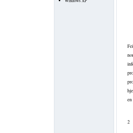
Windows XP
Fei
nor
inf
pro
pro
hj
en
2