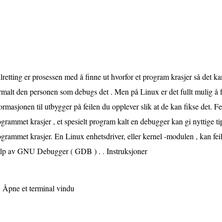
lretting er prosessen med å finne ut hvorfor et program krasjer så det k
malt den personen som debugs det . Men på Linux er det fullt mulig å 
ormasjonen til utbygger på feilen du opplever slik at de kan fikse det. Fei
grammet krasjer , et spesielt program kalt en debugger kan gi nyttige t
grammet krasjer. En Linux enhetsdriver, eller kernel -modulen , kan fe
elp av GNU Debugger ( GDB ) . . Instruksjoner
Åpne et terminal vindu