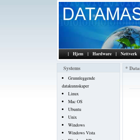
|
Hjem
|
Hardware
|
Nettverk
Systems
*
Data
Grunnleggende
datakunnskaper
Linux
Mac OS
Ubuntu
Unix
Windows
Windows Vista