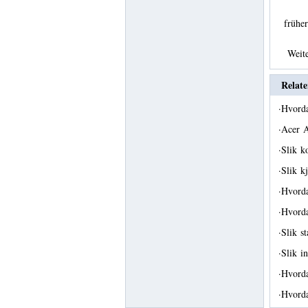
früh
Weit
Relate
·
Hvord
·
Acer A
·
Slik k
·
Slik 
·
Hvorda
·
Hvorda
·
Slik s
·
Slik i
·
Hvorda
·
Hvord