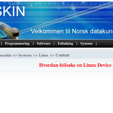
|
Programmering
|
Software
|
Feilsøking
|
Systems
|
>>
>>
>> Content
maskin
Systems
Linux
Hvordan feilsøke en Linux Device