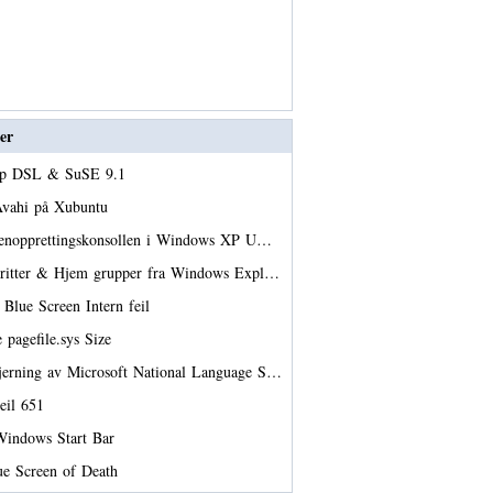
er
opp DSL & SuSE 9.1
Avahi på Xubuntu
gjenopprettingskonsollen i Windows XP U…
voritter & Hjem grupper fra Windows Expl…
 Blue Screen Intern feil
 pagefile.sys Size
jerning av Microsoft National Language S…
eil 651
Windows Start Bar
lue Screen of Death