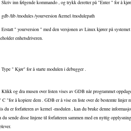
Skriv inn følgende kommando , og trykk deretter på "Enter " for å kj
gdb /lib /modules /yourversion /kernel /modulepath
Erstatt " yourversion " med den versjonen av Linux kjører på systeme
eholder enhetsdriveren.
Type " Kjør" for å starte modulen i debugger .
Klikk og dra musen over listen vises av GDB når programmet oppdager e
 C "for å kopiere dem . GDB er å vise en liste over de bestemte linjer
s du er forfatteren av kernel -modulen , kan du bruke denne informasjon
 du sende disse linjene til forfatteren sammen med en nyttig opplysnin
lever.