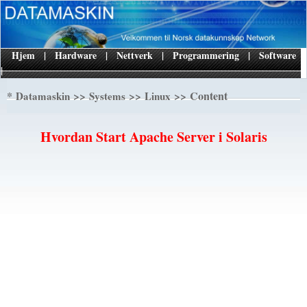
Hjem
|
Hardware
|
Nettverk
|
Programmering
|
Software
|
*
>>
>>
>> Content
Datamaskin
Systems
Linux
Hvordan Start Apache Server i Solaris