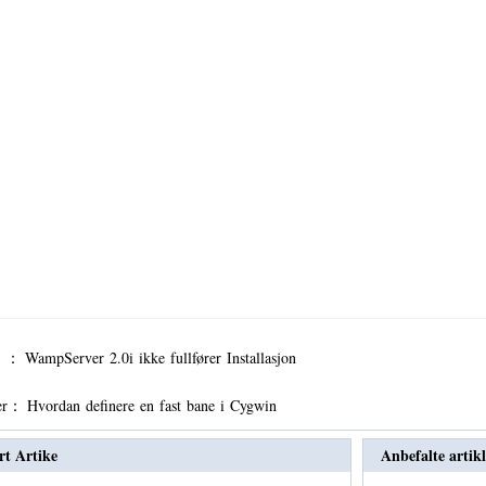
er ：
WampServer 2.0i ikke fullfører Installasjon
er：
Hvordan definere en fast bane i Cygwin
rt Artike
Anbefalte artikl