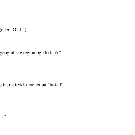
(eller "GUI ") .
 geografiske region og klikk på "
il, og trykk deretter på "Install".
 . "