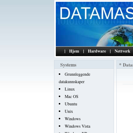
|
Hjem
|
Hardware
|
Nettverk
Systems
*
Data
Grunnleggende
datakunnskaper
Linux
Mac OS
Ubuntu
Unix
Windows
Windows Vista