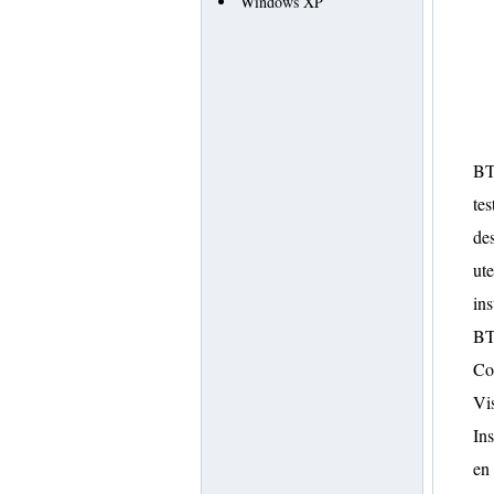
Windows XP
BT4
tes
des
ute
ins
BT
Co
Vis
Ins
en