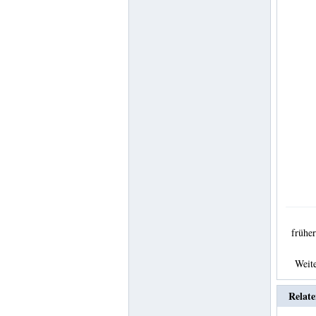
früh
Weit
Relate