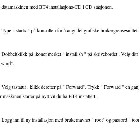
datamaskinen med BT4 installasjons-CD i CD stasjonen.
Type " startx " på konsollen for å angi det grafiske brukergrensesnittet 
Dobbeltklikk på ikonet merket " install.sh " på skrivebordet . Velg ditt
rward".
Velg tastatur , klikk deretter på " Forward". Trykk " Forward " en gang t
 maskinen starter på nytt vil du ha BT4 installert .
Logg inn til ny installasjon med brukernavnet " root" og passord " toor