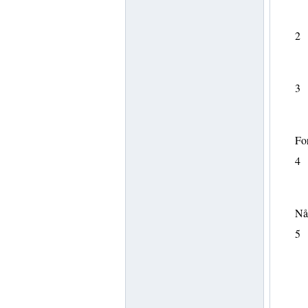
2
3
Fo
4
Når
5