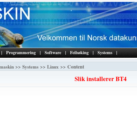
|
Programmering
|
Software
|
Feilsøking
|
Systems
|
>>
>>
>> Content
maskin
Systems
Linux
Slik installerer BT4