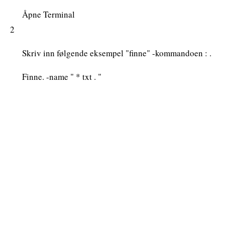
Åpne Terminal
2
Skriv inn følgende eksempel "finne" -kommandoen : .
Finne. -name " * txt . "