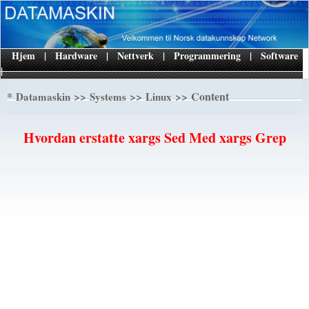
Hjem
|
Hardware
|
Nettverk
|
Programmering
|
Software
|
*
>>
>>
>> Content
Datamaskin
Systems
Linux
Hvordan erstatte xargs Sed Med xargs Grep