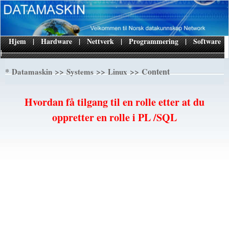
Hjem
|
Hardware
|
Nettverk
|
Programmering
|
Software
|
*
>>
>>
>> Content
Datamaskin
Systems
Linux
Hvordan få tilgang til en rolle etter at du
oppretter en rolle i PL /SQL