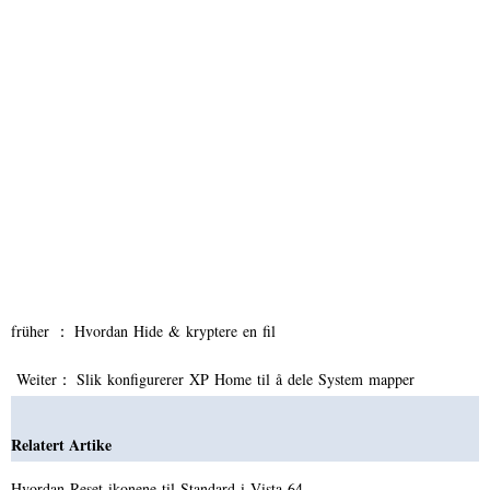
früher ：
Hvordan Hide & kryptere en fil
Weiter：
Slik konfigurerer XP Home til å dele System mapper
Relatert Artike
Hvordan Reset ikonene til Standard i Vista 64