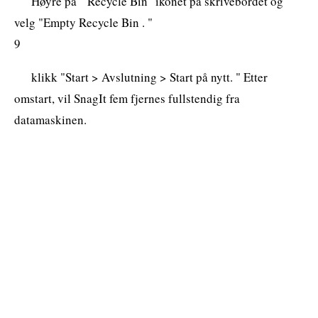
Høyre på " Recycle Bin" ikonet på skrivebordet og
velg "Empty Recycle Bin . "
9
klikk "Start > Avslutning > Start på nytt. " Etter
omstart, vil SnagIt fem fjernes fullstendig fra
datamaskinen.