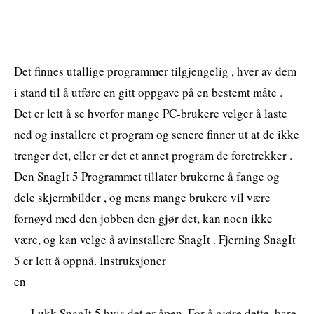
Det finnes utallige programmer tilgjengelig , hver av dem
i stand til å utføre en gitt oppgave på en bestemt måte .
Det er lett å se hvorfor mange PC-brukere velger å laste
ned og installere et program og senere finner ut at de ikke
trenger det, eller er det et annet program de foretrekker .
Den SnagIt 5 Programmet tillater brukerne å fange og
dele skjermbilder , og mens mange brukere vil være
fornøyd med den jobben den gjør det, kan noen ikke
være, og kan velge å avinstallere SnagIt . Fjerning SnagIt
5 er lett å oppnå. Instruksjoner
en
Lukk SnagIt 5 hvis det er åpen. For å gjøre dette, bare