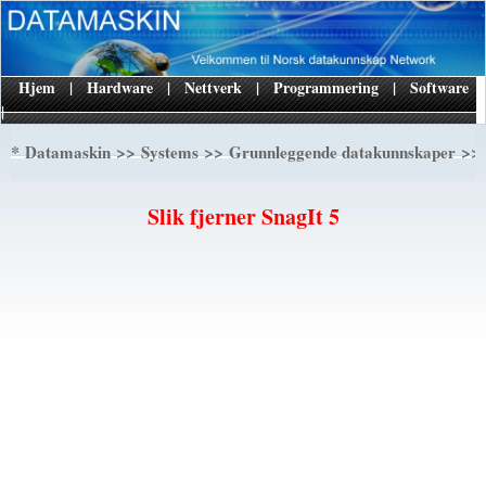
Hjem
|
Hardware
|
Nettverk
|
Programmering
|
Software
|
*
>>
>>
>> 
Datamaskin
Systems
Grunnleggende datakunnskaper
Slik fjerner SnagIt 5