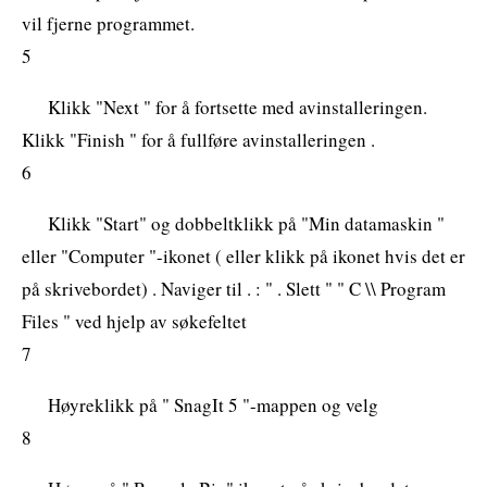
vil fjerne programmet.
5
Klikk "Next " for å fortsette med avinstalleringen.
Klikk "Finish " for å fullføre avinstalleringen .
6
Klikk "Start" og dobbeltklikk på "Min datamaskin "
eller "Computer "-ikonet ( eller klikk på ikonet hvis det er
på skrivebordet) . Naviger til . : " . Slett " " C \\ Program
Files " ved hjelp av søkefeltet
7
Høyreklikk på " SnagIt 5 "-mappen og velg
8