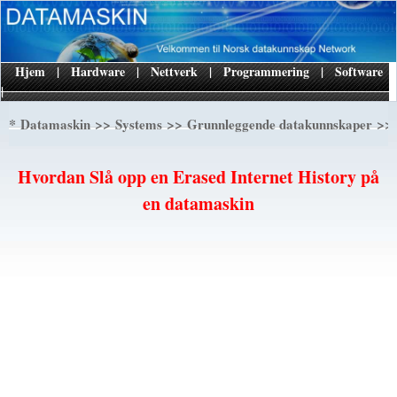
Hjem
|
Hardware
|
Nettverk
|
Programmering
|
Software
|
*
>>
>>
>> 
Datamaskin
Systems
Grunnleggende datakunnskaper
Hvordan Slå opp en Erased Internet History på
en datamaskin