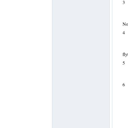
3
Not
4
fly
5
6