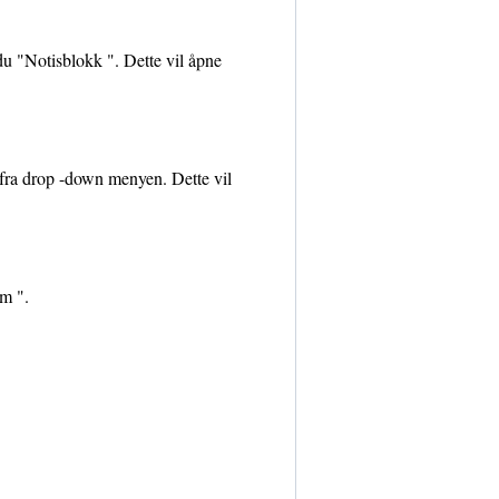
 du "Notisblokk ". Dette vil åpne
 fra drop -down menyen. Dette vil
m ".