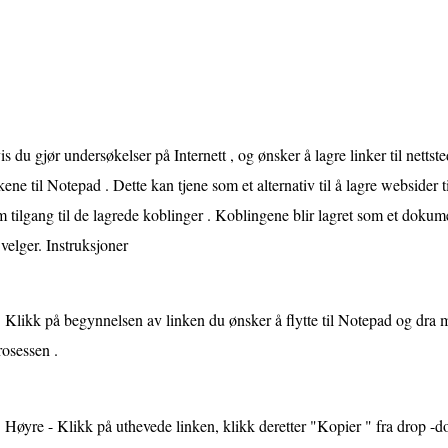
s du gjør undersøkelser på Internett , og ønsker å lagre linker til nett
kene til Notepad . Dette kan tjene som et alternativ til å lagre websider t
 tilgang til de lagrede koblinger . Koblingene blir lagret som et dokumen
velger. Instruksjoner
Klikk på begynnelsen av linken du ønsker å flytte til Notepad og dra 
rosessen .
Høyre - Klikk på uthevede linken, klikk deretter "Kopier " fra drop -