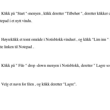
Klikk på "Start "-menyen , klikk deretter "Tilbehør ", deretter klikker
epad i et nytt vindu.
Høyreklikk et tomt område i Notisblokk-vinduet , og klikk "Lim inn "
tte linken til Notepad .
Klikk på " File " drop -down menyen i Notisblokk, deretter " Lagre so
Velg et navn for filen , og klikk deretter "Lagre".