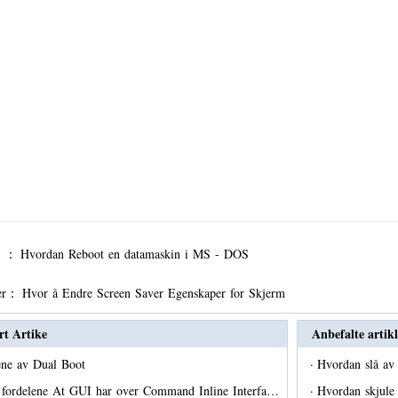
er ：
Hvordan Reboot en datamaskin i MS - DOS
er：
Hvor å Endre Screen Saver Egenskaper for Skjerm
rt Artike
Anbefalte artikl
ene av Dual Boot
·
Hvordan slå av
 fordelene At GUI har over Command Inline Interfa…
·
Hvordan skjule 