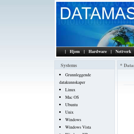
|
Hjem
|
Hardware
|
Nettverk
Systems
*
Data
Grunnleggende
datakunnskaper
Linux
Mac OS
Ubuntu
Unix
Windows
Windows Vista