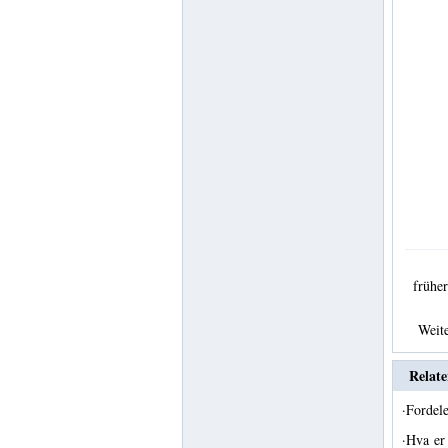
früh
Weit
Relate
·
Fordel
·
Hva er