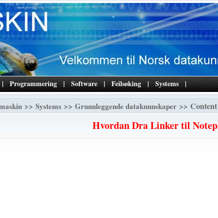
|
Programmering
|
Software
|
Feilsøking
|
Systems
|
>>
>>
>> Content
maskin
Systems
Grunnleggende datakunnskaper
Hvordan Dra Linker til Note