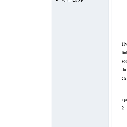
Windows XP
Hvi
lin
som
du 
en
i p
2