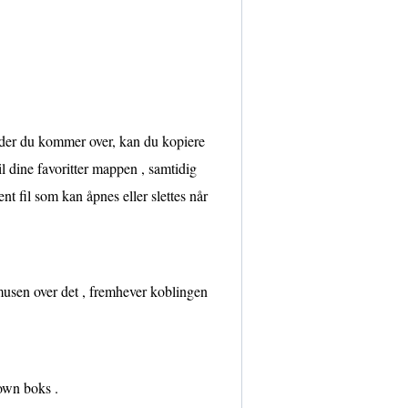
steder du kommer over, kan du kopiere
il dine favoritter mappen , samtidig
t fil som kan åpnes eller slettes når
musen over det , fremhever koblingen
down boks .