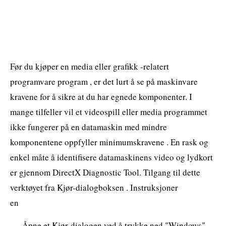
Før du kjøper en media eller grafikk -relatert
programvare program , er det lurt å se på maskinvare
kravene for å sikre at du har egnede komponenter. I
mange tilfeller vil et videospill eller media programmet
ikke fungerer på en datamaskin med mindre
komponentene oppfyller minimumskravene . En rask og
enkel måte å identifisere datamaskinens video og lydkort
er gjennom DirectX Diagnostic Tool. Tilgang til dette
verktøyet fra Kjør-dialogboksen . Instruksjoner
en
Åpne et Kjør-dialogen ved å trykke ned "Windows"