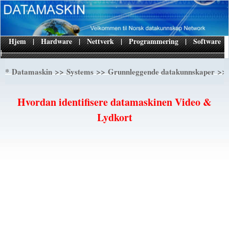
Hjem
|
Hardware
|
Nettverk
|
Programmering
|
Software
|
*
>>
>>
>> 
Datamaskin
Systems
Grunnleggende datakunnskaper
Hvordan identifisere datamaskinen Video &
Lydkort