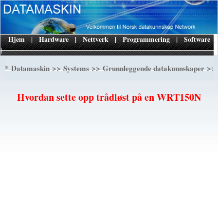
Hjem
|
Hardware
|
Nettverk
|
Programmering
|
Software
|
*
>>
>>
>> 
Datamaskin
Systems
Grunnleggende datakunnskaper
Hvordan sette opp trådløst på en WRT150N