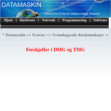
Hjem
|
Hardware
|
Nettverk
|
Programmering
|
Software
|
*
>>
>>
>> 
Datamaskin
Systems
Grunnleggende datakunnskaper
Forskjeller i DMG og TMG