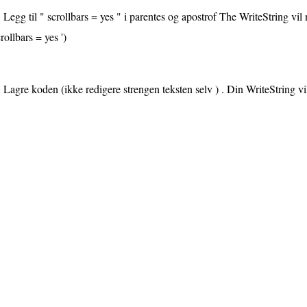
Legg til " scrollbars = yes " i parentes og apostrof The WriteString vil n
crollbars = yes ')
Lagre koden (ikke redigere strengen teksten selv ) . Din WriteString vil 