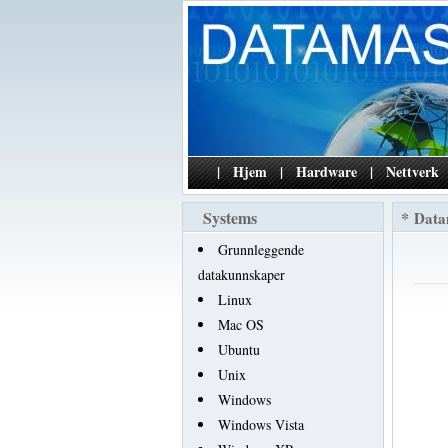
|
Hjem
|
Hardware
|
Nettverk
Systems
*
Data
Grunnleggende
datakunnskaper
Linux
Mac OS
Ubuntu
Unix
Windows
Windows Vista