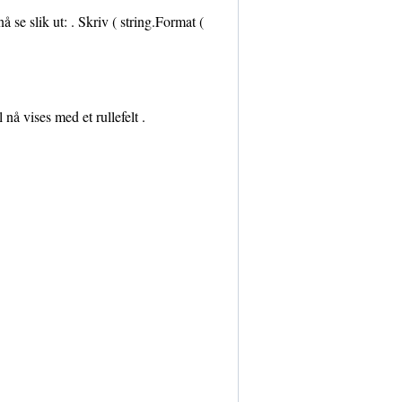
å se slik ut: . Skriv ( string.Format (
nå vises med et rullefelt .