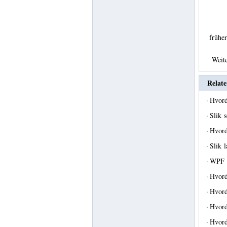
früh
Weit
Relate
·
Hvord
·
Slik 
·
Hvord
·
Slik 
·
WPF :
·
Hvord
·
Hvord
·
Hvord
·
Hvord