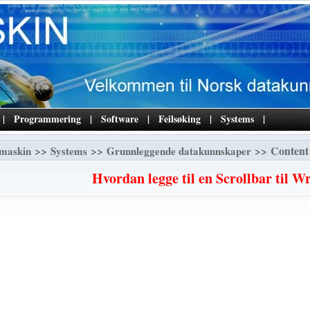
|
Programmering
|
Software
|
Feilsøking
|
Systems
|
>>
>>
>> Content
maskin
Systems
Grunnleggende datakunnskaper
Hvordan legge til en Scrollbar til W