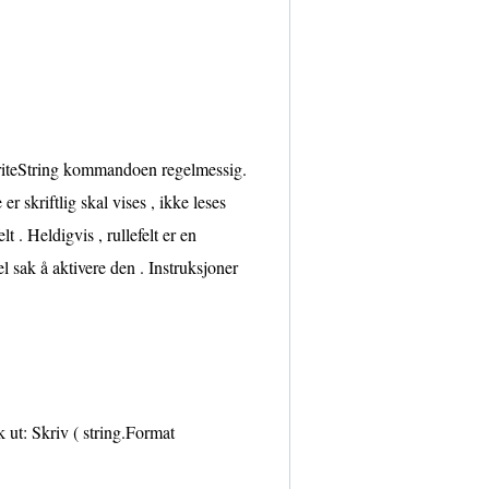
WriteString kommandoen regelmessig.
r skriftlig skal vises , ikke leses
t . Heldigvis , rullefelt er en
l sak å aktivere den . Instruksjoner
 ut: Skriv ( string.Format