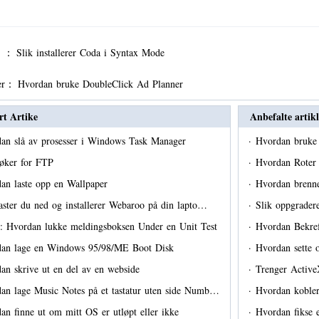
er ：
Slik installerer Coda i Syntax Mode
er：
Hvordan bruke DoubleClick Ad Planner
rt Artike
Anbefalte artikl
an slå av prosesser i Windows Task Manager
·
Hvordan bruk
søker for FTP
·
Hvordan Roter
an laste opp en Wallpaper
·
Hvordan brenne
laster du ned og installerer Webaroo på din lapto…
·
Slik oppgrader
 Hvordan lukke meldingsboksen Under en Unit Test
·
Hvordan Bekre
an lage en Windows 95/98/ME Boot Disk
·
Hvordan sette
an skrive ut en del av en webside
·
Trenger ActiveX
an lage Music Notes på et tastatur uten side Numb…
·
Hvordan kobler
an finne ut om mitt OS er utløpt eller ikke
·
Hvordan fikse