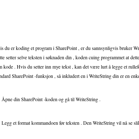
is du er koding et program i SharePoint , er du sannsynligvis bruker 
te setter selve teksten i søknaden din , koden cuing programmet at dette e
 kode . Hvis du setter inn mye tekst , kan det være lurt å legge et rullefel
ndard SharePoint -funksjon , så inkludert en i WriteString din er en enke
Åpne din SharePoint -koden og gå til WriteString .
Legg et format kommandoen før teksten . Den WriteString vil nå se slik