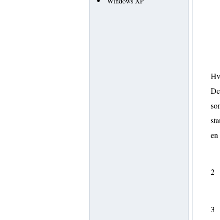
Windows XP
Hv
Det
som
sta
en
2
3