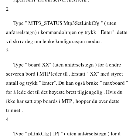
2
Type " MTP3_STATUS Mtp3SetLinkCfg " ( uten
anførselstegn) i kommandolinjen og trykk " Enter". dette
vil skriv deg inn lenke konfigurasjon modus.
3
Type " board XX" (uten anførselstegn ) for å endre
serveren bord i MTP leder til . Erstatt " XX" med styret
antall og trykk " Enter". Du kan også bruke " maxboard "
for å lede det til det høyeste brett tilgjengelig . Hvis du
ikke har satt opp boards i MTP , hopper du over dette
trinnet .
4
Type " pLinkCfg [ IP] " ( uten anførselstegn ) for å