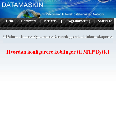
Hjem
|
Hardware
|
Nettverk
|
Programmering
|
Software
|
*
>>
>>
>> 
Datamaskin
Systems
Grunnleggende datakunnskaper
Hvordan konfigurere koblinger til MTP Byttet