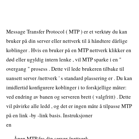
Message Transfer Protocol ( MTP ) er et verktøy du kan
bruker på din server eller nettverk til å håndtere dårlige
koblinger . Hvis en bruker på en MTP nettverk klikker en
død eller ugyldig intern lenke , vil MTP sparke i en "
overgang " prosess . Dette vil lede brukeren tilbake til
uansett server /nettverk ' s standard plassering er . Du kan
imidlertid konfigurere koblinger i to forskjellige måter:
ved endring av banen og serveren brett ( valgfritt) . Dette
vil påvirke alle ledd , og det er ingen måte å tilpasse MTP
på en link -by -link basis. Instruksjoner
en
Åpen MTP fra din server /nettverk .