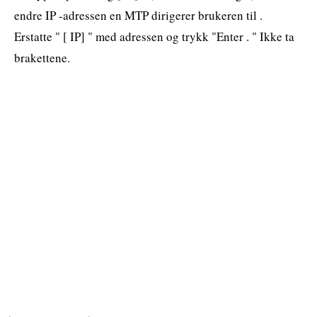
endre IP -adressen en MTP dirigerer brukeren til .
Erstatte " [ IP] " med adressen og trykk "Enter . " Ikke ta
brakettene.