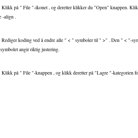
Klikk på " File "-ikonet , og deretter klikker du "Open" knappen. Kl
e -align .
Rediger koding ved å endre alle " < " symboler til " >" . Den " < "-sym
symbolet angir riktig justering.
Klikk på " File "-knappen , og klikk deretter på "Lagre "-kategorien for 