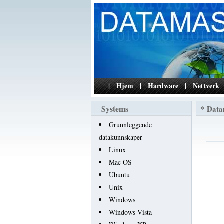
|
Hjem
|
Hardware
|
Nettverk
Systems
*
Data
Grunnleggende
datakunnskaper
Linux
Mac OS
Ubuntu
Unix
Windows
Windows Vista