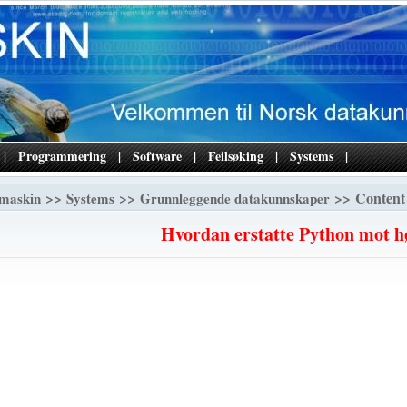
|
Programmering
|
Software
|
Feilsøking
|
Systems
|
>>
>>
>> Content
maskin
Systems
Grunnleggende datakunnskaper
Hvordan erstatte Python mot h