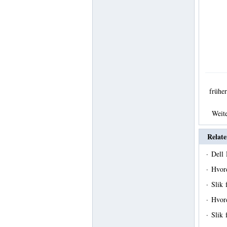
früh
Weit
Relate
·
Dell
·
Hvord
·
Slik 
·
Hvor
·
Slik 