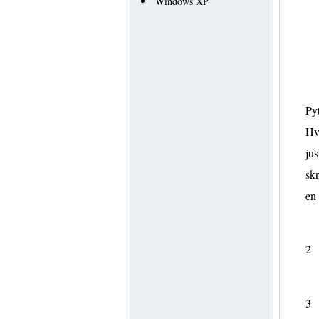
Windows XP
Pyt
Hv
jus
skr
en
2
3