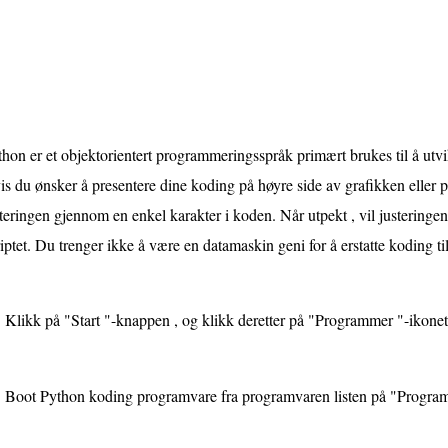
hon er et objektorientert programmeringsspråk primært brukes til å utv
is du ønsker å presentere dine koding på høyre side av grafikken elle
teringen gjennom en enkel karakter i koden. Når utpekt , vil justeringen b
iptet. Du trenger ikke å være en datamaskin geni for å erstatte koding ti
Klikk på "Start "-knappen , og klikk deretter på "Programmer "-ikonet
Boot Python koding programvare fra programvaren listen på "Progra