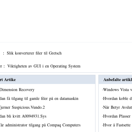
er ：
Slik konverterer filer til Gretsch
er：
Viktigheten av GUI i en Operating System
rt Artike
Anbefalte artikl
 Dimension Recovery
·
Windows Vista v
an få tilgang til gamle filer på en datamaskin
·
Hvordan koble 
fjerner Suspicious.Vundo.2
·
Når Betyr Avslut
dan bli kvitt A0094931.Sys
·
Hvordan Plasser
får administrator tilgang på Compaq Computers
·
Hvor å Fastsette