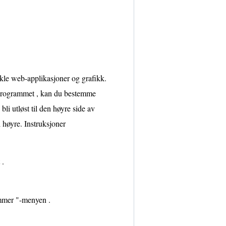
ikle web-applikasjoner og grafikk.
r programmet , kan du bestemme
li utløst til den høyre side av
l høyre. Instruksjoner
 .
mmer "-menyen .