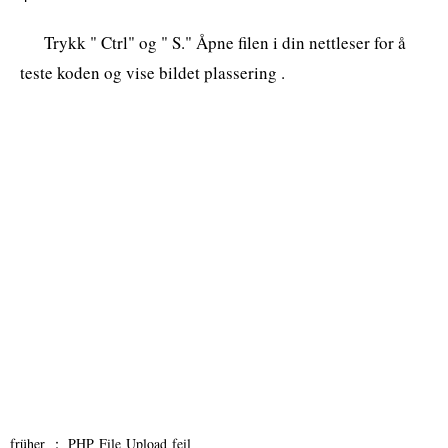
Trykk " Ctrl" og " S." Åpne filen i din nettleser for å
teste koden og vise bildet plassering .
früher ：
PHP File Upload feil