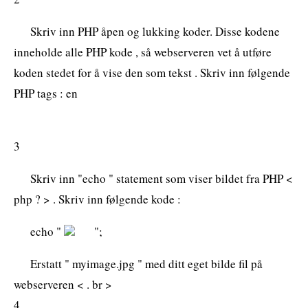
Skriv inn PHP åpen og lukking koder. Disse kodene
inneholde alle PHP kode , så webserveren vet å utføre
koden stedet for å vise den som tekst . Skriv inn følgende
PHP tags : en
3
Skriv inn "echo " statement som viser bildet fra PHP <
php ? > . Skriv inn følgende kode :
echo "
";
Erstatt " myimage.jpg " med ditt eget bilde fil på
webserveren < . br >
4