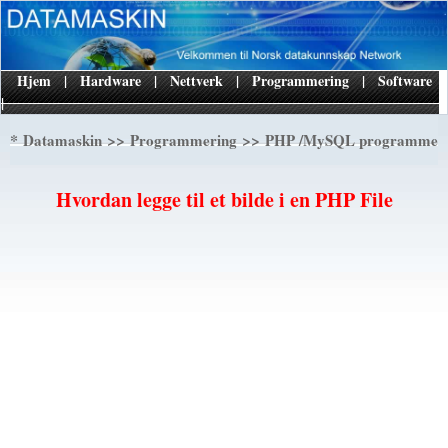
Hjem
|
Hardware
|
Nettverk
|
Programmering
|
Software
|
*
>>
>>
Datamaskin
Programmering
PHP /MySQL programmer
Hvordan legge til et bilde i en PHP File