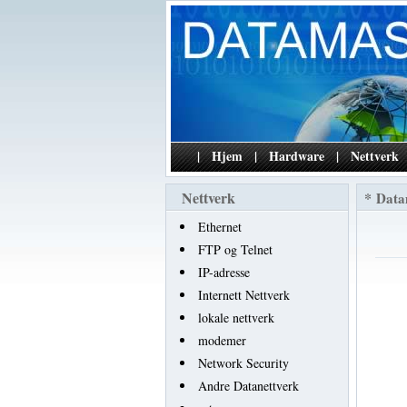
|
Hjem
|
Hardware
|
Nettverk
Nettverk
*
Data
Ethernet
FTP og Telnet
IP-adresse
Internett Nettverk
lokale nettverk
modemer
Network Security
Andre Datanettverk