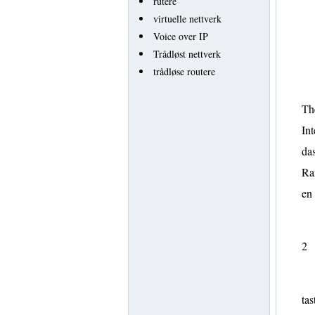
rutere
virtuelle nettverk
Voice over IP
Trådløst nettverk
trådløse routere
Th
Int
das
Ra
en
2
tas