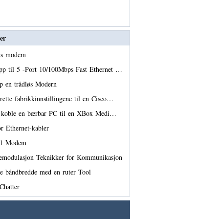
er
aks modem
pp til 5 -Port 10/100Mbps Fast Ethernet …
pp en trådløs Modern
ette fabrikkinnstillingene til en Cisco…
t koble en bærbar PC til en XBox Medi…
for Ethernet-kabler
 11 Modem
emodulasjon Teknikker for Kommunikasjon
e båndbredde med en ruter Tool
Chatter