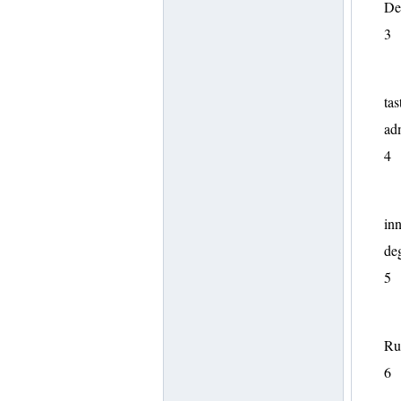
Det
3
tas
adm
4
inn
deg
5
Rut
6