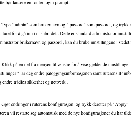
te bør lansere en router login prompt .
Type " admin" som brukernavn og " passord" som passord , og trykk de
taturet for å gå inn i dashbordet . Dette er standard administrator innstil
inistrator brukernavn og passord , kan du bruke innstillingene i stedet f
Klikk på en del fra menyen til venstre for å vise gjeldende innstilling
stillinger " lar deg endre påloggingsinformasjonen samt ruterens IP-info
 endre trådløs sikkerhet og nettverk .
Gjør endringer i ruterens konfigurasjon, og trykk deretter på "Apply" 
eren vil restarte seg automatisk med de nye konfigurasjoner du har tilde