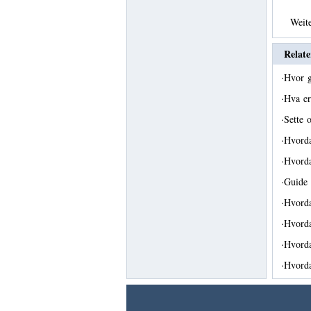
Weit
Relate
·
Hvor g
·
Hva er
·
Sette 
·
Hvorda
·
Hvorda
·
Guide 
·
Hvorda
·
Hvord
·
Hvorda
·
Hvorda