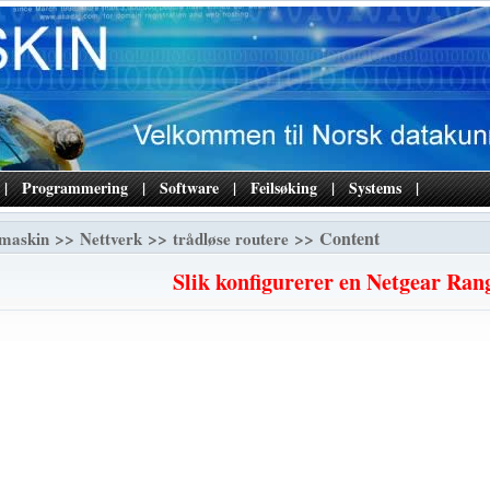
|
Programmering
|
Software
|
Feilsøking
|
Systems
|
>>
>>
>> Content
maskin
Nettverk
trådløse routere
Slik konfigurerer en Netgear Ra