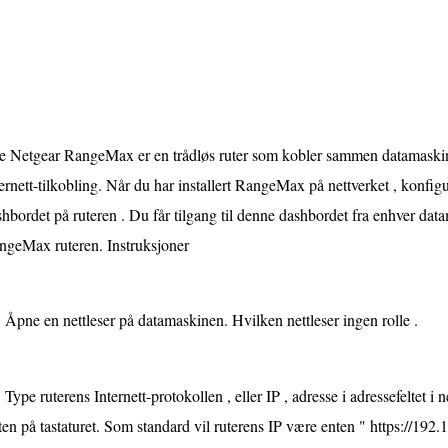
e Netgear RangeMax er en trådløs ruter som kobler sammen datamaskiner
ernett-tilkobling. Når du har installert RangeMax på nettverket , konfi
hbordet på ruteren . Du får tilgang til denne dashbordet fra enhver data
ngeMax ruteren. Instruksjoner
Åpne en nettleser på datamaskinen. Hvilken nettleser ingen rolle .
Type ruterens Internett-protokollen , eller IP , adresse i adressefeltet i 
ten på tastaturet. Som standard vil ruterens IP være enten " https://192.1