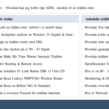
er：
Hvordan kan jeg koble opp ADSL -modem til en trådløs ruter
rt Artike
Anbefalte artikl
odt en trådløs ruter Arbeid i et mobilt hjem
·
Hvordan Test f
 forskjellen mellom en Wireless- N Gigabit & Dual…
·
Hvordan koble o
opp en trådløs router med DSL
·
Hvordan sette o
n øke styrken på et Wi - Fi Signal
·
Hvordan gjenoppr
n Make My Time Warner Internett Trådløst
·
Hvordan trådløs
for Routing & Remote Access
·
Spesifikasjoner 
n installere D -Link Router DIR- G Uten CD
·
Hva er en RJ -
an Reset Linksys WRPT54G Wireless Router
·
Modulering & D
n Reset en Belkin 54G til Standard
·
Hvordan overvåk
n å overstyre Passord for trådløst Internett
·
Hva er Network 