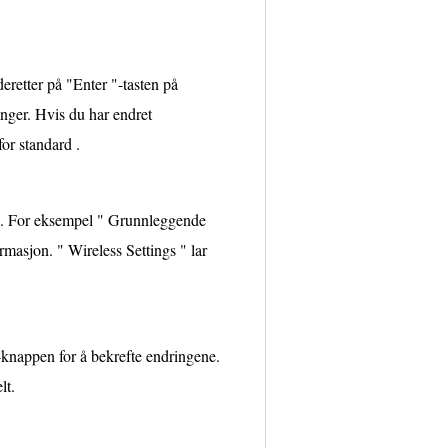
retter på "Enter "-tasten på
linger. Hvis du har endret
or standard .
er . For eksempel " Grunnleggende
rmasjon. " Wireless Settings " lar
-knappen for å bekrefte endringene.
lt.