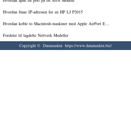
Hvordan åpne en port på en Arris Modem
Hvordan finne IP-adressen for en HP LJ P2015
Hvordan koble to Macintosh-maskiner med Apple AirPort E…
Fordeler til lagdelte Nettverk Modeller
Copyright © Datamaskin https://www.datamaskin.biz/