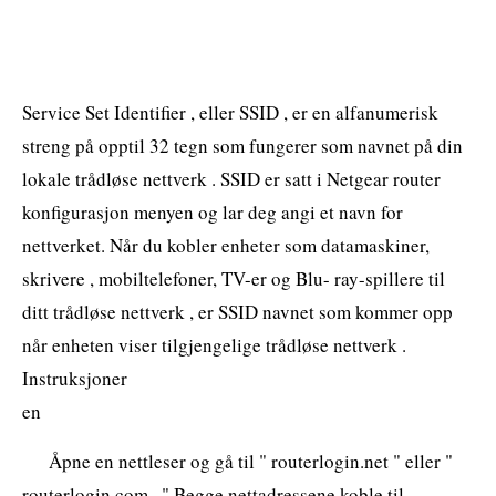
Service Set Identifier , eller SSID , er en alfanumerisk
streng på opptil 32 tegn som fungerer som navnet på din
lokale trådløse nettverk . SSID er satt i Netgear router
konfigurasjon menyen og lar deg angi et navn for
nettverket. Når du kobler enheter som datamaskiner,
skrivere , mobiltelefoner, TV-er og Blu- ray-spillere til
ditt trådløse nettverk , er SSID navnet som kommer opp
når enheten viser tilgjengelige trådløse nettverk .
Instruksjoner
en
Åpne en nettleser og gå til " routerlogin.net " eller "
routerlogin.com . " Begge nettadressene koble til