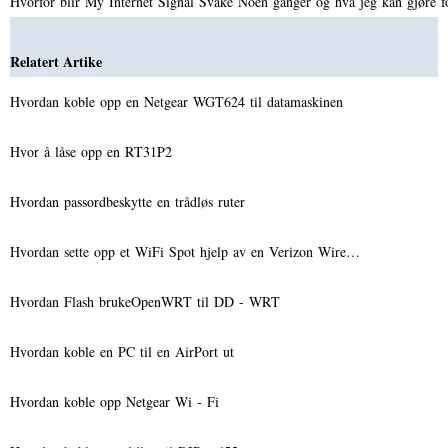
Hvorfor blir My Internet Signal Svake Noen ganger og hva jeg kan gjøre fo
Relatert Artike
Hvordan koble opp en Netgear WGT624 til datamaskinen
Hvor å låse opp en RT31P2
Hvordan passordbeskytte en trådløs ruter
Hvordan sette opp et WiFi Spot hjelp av en Verizon Wire…
Hvordan Flash brukeOpenWRT til DD - WRT
Hvordan koble en PC til en AirPort ut
Hvordan koble opp Netgear Wi - Fi