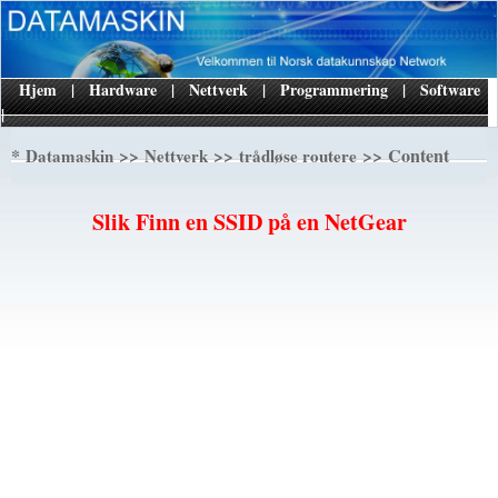
Hjem
|
Hardware
|
Nettverk
|
Programmering
|
Software
|
*
>>
>>
>> Content
Datamaskin
Nettverk
trådløse routere
Slik Finn en SSID på en NetGear