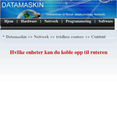
Hjem
|
Hardware
|
Nettverk
|
Programmering
|
Software
|
*
>>
>>
>> Content
Datamaskin
Nettverk
trådløse routere
Hvilke enheter kan du koble opp til ruteren