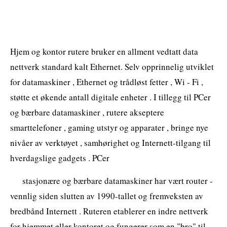
Hjem og kontor rutere bruker en allment vedtatt data
nettverk standard kalt Ethernet. Selv opprinnelig utviklet
for datamaskiner , Ethernet og trådløst fetter , Wi - Fi ,
støtte et økende antall digitale enheter . I tillegg til PCer
og bærbare datamaskiner , rutere akseptere
smarttelefoner , gaming utstyr og apparater , bringe nye
nivåer av verktøyet , samhørighet og Internett-tilgang til
hverdagslige gadgets . PCer
stasjonære og bærbare datamaskiner har vært router -
vennlig siden slutten av 1990-tallet og fremveksten av
bredbånd Internett . Ruteren etablerer en indre nettverk
for hjemmet eller kontoret og fungerer som en "bro" til