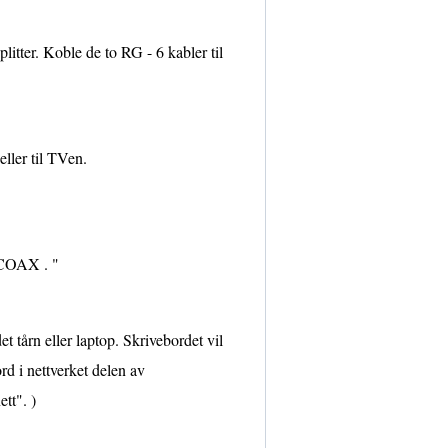
itter. Koble de to RG - 6 kabler til
eller til TVen.
" COAX . "
t tårn eller laptop. Skrivebordet vil
ord i nettverket delen av
tt". )