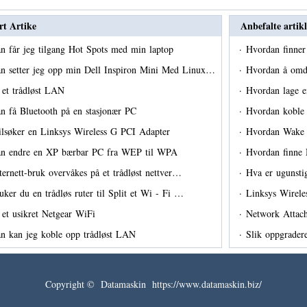
rt Artike
Anbefalte artikl
n får jeg tilgang Hot Spots med min laptop
·
Hvordan finner 
n setter jeg opp min Dell Inspiron Mini Med Linux…
·
Hvordan å omdi
 et trådløst LAN
·
Hvordan lage e
n få Bluetooth på en stasjonær PC
·
Hvordan koble 
eilsøker en Linksys Wireless G PCI Adapter
·
Hvordan Wak
n endre en XP bærbar PC fra WEP til WPA
·
Hvordan finne
ernett-bruk overvåkes på et trådløst nettver…
·
Hva er ugunst
uker du en trådløs ruter til Split et Wi - Fi …
·
Linksys Wirele
 et usikret Netgear WiFi
·
Network Attach
n kan jeg koble opp trådløst LAN
·
Slik oppgrader
Copyright © Datamaskin https://www.datamaskin.biz/