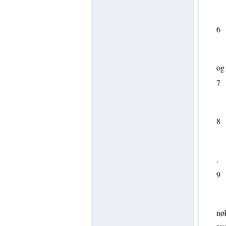
6
og 
7
8
.
9
nøk