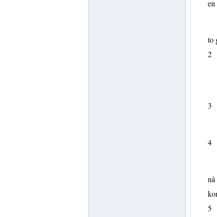
en
to 
2
3
4
nå 
kon
5