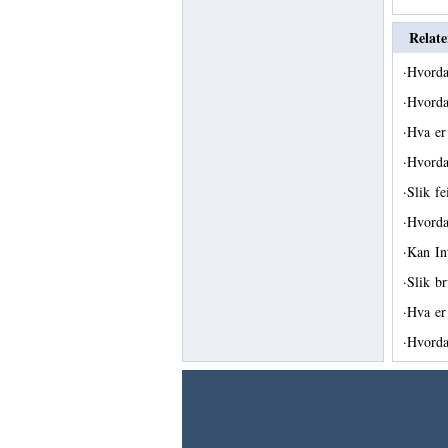
Relate
·
Hvorda
·
Hvorda
·
Hva er
·
Hvorda
·
Slik f
·
Hvorda
·
Kan Int
·
Slik br
·
Hva er
·
Hvorda