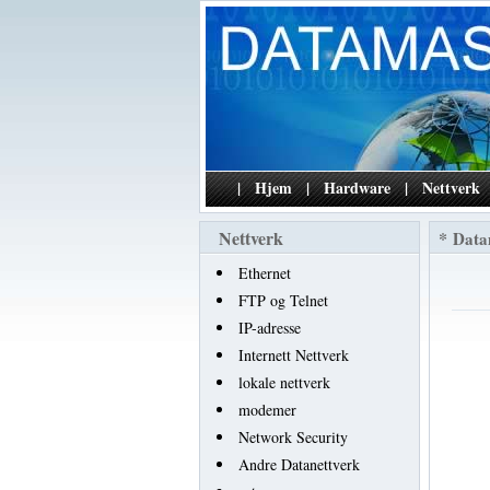
|
Hjem
|
Hardware
|
Nettverk
Nettverk
*
Data
Ethernet
FTP og Telnet
IP-adresse
Internett Nettverk
lokale nettverk
modemer
Network Security
Andre Datanettverk