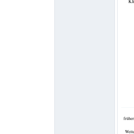
Kl
früh
Weit