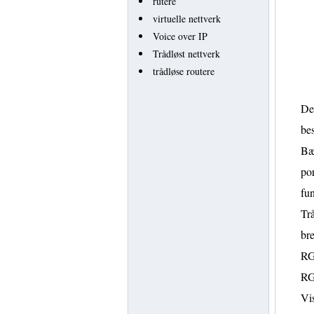
rutere
virtuelle nettverk
Voice over IP
Trådløst nettverk
trådløse routere
Det
bes
Bær
por
fun
Trå
bre
RG
RG 
Vis