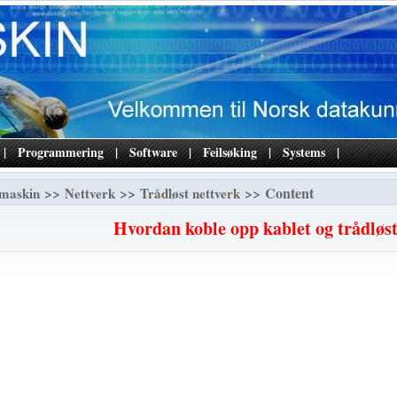
|
Programmering
|
Software
|
Feilsøking
|
Systems
|
>>
>>
>> Content
maskin
Nettverk
Trådløst nettverk
Hvordan koble opp kablet og trådløst