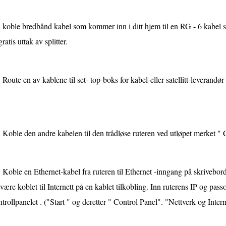
koble bredbånd kabel som kommer inn i ditt hjem til en RG - 6 kabel spl
gratis uttak av splitter.
Route en av kablene til set- top-boks for kabel-eller satellitt-leverandør 
Koble den andre kabelen til den trådløse ruteren ved utløpet merket 
Koble en Ethernet-kabel fra ruteren til Ethernet -inngang på skriveborde
være koblet til Internett på en kablet tilkobling. Inn ruterens IP og pass
trollpanelet . ("Start " og deretter " Control Panel". "Nettverk og Interne