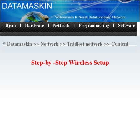
Hjem
|
Hardware
|
Nettverk
|
Programmering
|
Software
|
*
>>
>>
>> Content
Datamaskin
Nettverk
Trådløst nettverk
Step-by -Step Wireless Setup