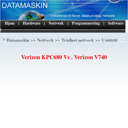
Hjem
|
Hardware
|
Nettverk
|
Programmering
|
Software
|
*
>>
>>
>> Content
Datamaskin
Nettverk
Trådløst nettverk
Verizon KPC680 Vs . Verizon V740