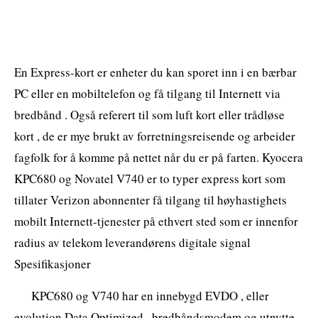
En Express-kort er enheter du kan sporet inn i en bærbar
PC eller en mobiltelefon og få tilgang til Internett via
bredbånd . Også referert til som luft kort eller trådløse
kort , de er mye brukt av forretningsreisende og arbeider
fagfolk for å komme på nettet når du er på farten. Kyocera
KPC680 og Novatel V740 er to typer express kort som
tillater Verizon abonnenter få tilgang til høyhastighets
mobilt Internett-tjenester på ethvert sted som er innenfor
radius av telekom leverandørens digitale signal
Spesifikasjoner
KPC680 og V740 har en innebygd EVDO , eller
evolution Data Optimized , bredbåndsmodem og utnytte