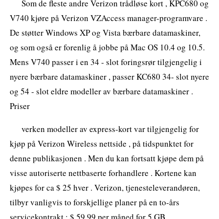
Som de fleste andre Verizon trådløse kort , KPC680 og
V740 kjøre på Verizon VZAccess manager-programvare .
De støtter Windows XP og Vista bærbare datamaskiner,
og som også er forenlig å jobbe på Mac OS 10.4 og 10.5.
Mens V740 passer i en 34 - slot foringsrør tilgjengelig i
nyere bærbare datamaskiner , passer KC680 34- slot nyere
og 54 - slot eldre modeller av bærbare datamaskiner .
Priser
verken modeller av express-kort var tilgjengelig for
kjøp på Verizon Wireless nettside , på tidspunktet for
denne publikasjonen . Men du kan fortsatt kjøpe dem på
visse autoriserte nettbaserte forhandlere . Kortene kan
kjøpes for ca $ 25 hver . Verizon, tjenesteleverandøren,
tilbyr vanligvis to forskjellige planer på en to-års
servicekontrakt : $ 59,99 per måned for 5 GB