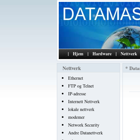
|
Hjem
|
Hardware
|
Nettverk
Nettverk
*
Data
Ethernet
FTP og Telnet
IP-adresse
Internett Nettverk
lokale nettverk
modemer
Network Security
Andre Datanettverk