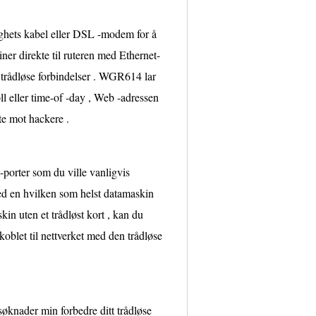
hets kabel eller DSL -modem for å
iner direkte til ruteren med Ethernet-
a trådløse forbindelser . WGR614 lar
ll eller time-of -day , Web -adressen
te mot hackere .
orter som du ville vanligvis
ed en hvilken som helst datamaskin
n uten et trådløst kort , kan du
 koblet til nettverket med den trådløse
 søknader min forbedre ditt trådløse