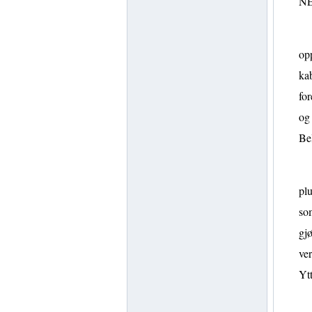
NE
opp
kab
for
og 
Be
plu
som
gjø
ver
Ytt