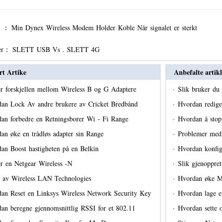
er ：
Min Dynex Wireless Modem Holder Koble Når signalet er sterkt
er：
SLETT USB Vs . SLETT 4G
rt Artike
Anbefalte artikl
r forskjellen mellom Wireless B og G Adaptere
·
Slik bruker du
an Lock Av andre brukere av Cricket Bredbånd
·
Hvordan redig
an forbedre en Retningsborer Wi - Fi Range
·
Hvordan å stop
an øke en trådløs adapter sin Range
·
Problemer med 
an Boost hastigheten på en Belkin
·
Hvordan konf
r en Netgear Wireless -N
·
Slik gjenoppre
 av Wireless LAN Technologies
·
Hvordan øke M
an Reset en Linksys Wireless Network Security Key
·
Hvordan lage e
an beregne gjennomsnittlig RSSI for et 802.11
·
Hvordan sette