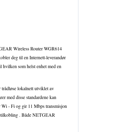
 NETGEAR Wireless Router WGR614
er deg til en Internett-leverandør
til hvilken som helst enhet med en
 trådløse lokalnett utviklet av
arer med disse standardene kan
er Wi - Fi og gir 11 Mbps transmisjon
rnet-tilkobling . Både NETGEAR