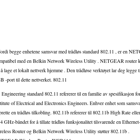
Fordi begge enhetene samsvar med trådløs standard 802.11 , er en
mpatibel med en Belkin Network Wireless Utility . NETGEAR router kobl
 å lage et lokalt nettverk hjemme . Den trådløse verktøyet lar deg legge 
 -port til dette nettverket. 802.11
Engineering standard 802.11 refererer til en familie av spesifikasjon for
titute of Electrical and Electronics Engineers. Enhver enhet som samsv
rette en trådløs tilkobling. 802.11b refererer til 802.11b High Rate ell
.4 GHz-båndet for å tillate trådløs funksjonalitet tilsvarende en Ethe
eless Router og Belkin Network Wireless Utility støtter 802.11b .