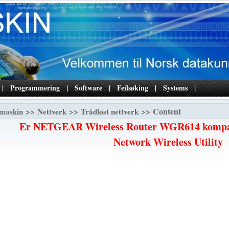
|
Programmering
|
Software
|
Feilsøking
|
Systems
|
>>
>>
>> Content
maskin
Nettverk
Trådløst nettverk
Er NETGEAR Wireless Router WGR614 kompat
Network Wireless Utility