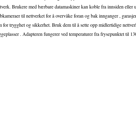
tverk. Brukere med bærbare datamaskiner kan koble fra innsiden eller u
kameraer til nettverket for å overvåke foran og bak innganger , garasj
 for trygghet og sikkerhet. Bruk dem til å sette opp midlertidige nettverk
geplasser . Adapteren fungerer ved temperaturer fra frysepunktet til 13