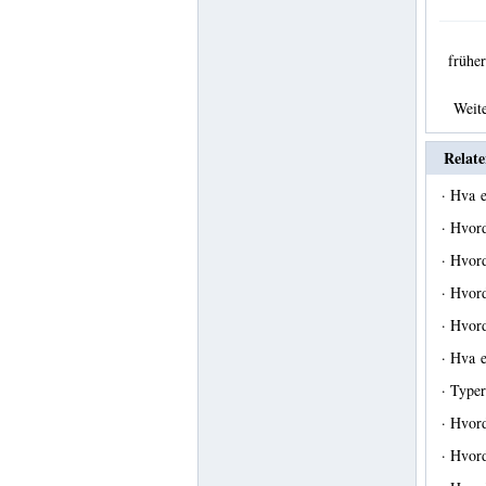
früh
Weit
Relate
·
Hva e
·
Hvord
·
Hvord
·
Hvord
·
Hvord
·
Hva e
·
Typer
·
Hvord
·
Hvord