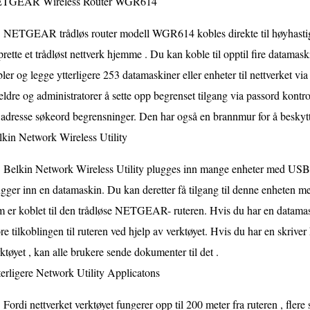
TGEAR Wireless Router WGR614
NETGEAR trådløs router modell WGR614 kobles direkte til høyhastig
rette et trådløst nettverk hjemme . Du kan koble til opptil fire datamask
ler og legge ytterligere 253 datamaskiner eller enheter til nettverket vi
eldre og administratorer å sette opp begrenset tilgang via passord kontro
adresse søkeord begrensninger. Den har også en brannmur for å beskyt
lkin Network Wireless Utility
Belkin Network Wireless Utility plugges inn mange enheter med USB-p
gger inn en datamaskin. Du kan deretter få tilgang til denne enheten m
 er koblet til den trådløse NETGEAR- ruteren. Hvis du har en datamaski
re tilkoblingen til ruteren ved hjelp av verktøyet. Hvis du har en skriver
ktøyet , kan alle brukere sende dokumenter til det .
erligere Network Utility Applicatons
Fordi nettverket verktøyet fungerer opp til 200 meter fra ruteren , flere