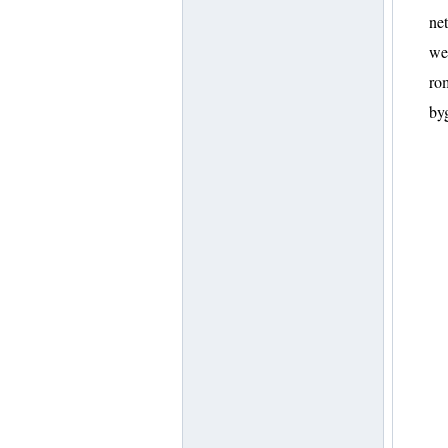
net
web
rom
byg