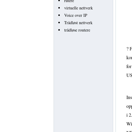
rutere
virtuelle nettverk
Voice over IP
Trådløst nettverk
trådløse routere
? 
ko
for
USB
Ins
opp
i 2
Wir