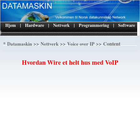
Hjem
|
Hardware
|
Nettverk
|
Programmering
|
Software
|
*
>>
>>
>> Content
Datamaskin
Nettverk
Voice over IP
Hvordan Wire et helt hus med VoIP