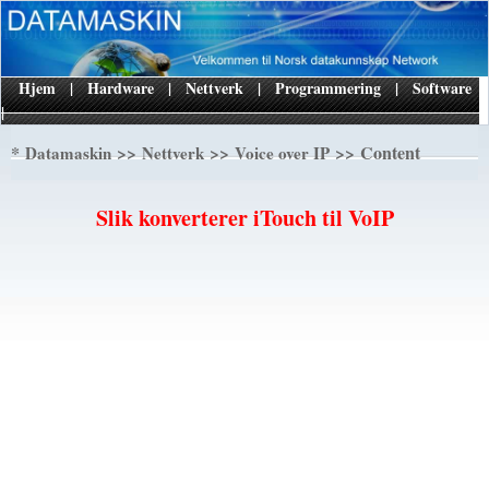
Hjem
|
Hardware
|
Nettverk
|
Programmering
|
Software
|
*
>>
>>
>> Content
Datamaskin
Nettverk
Voice over IP
Slik konverterer iTouch til VoIP