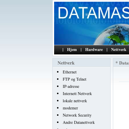
|
Hjem
|
Hardware
|
Nettverk
Nettverk
*
Data
Ethernet
FTP og Telnet
IP-adresse
Internett Nettverk
lokale nettverk
modemer
Network Security
Andre Datanettverk