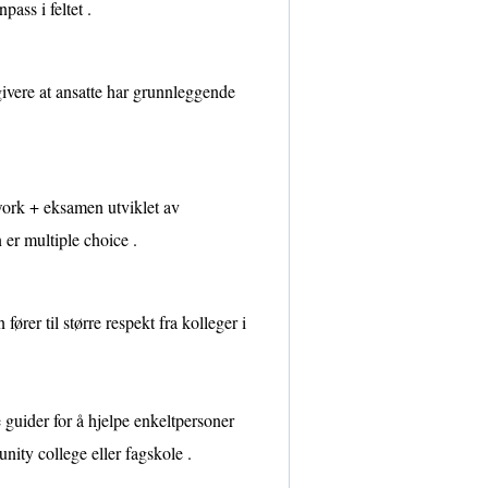
pass i feltet .
givere at ansatte har grunnleggende
twork + eksamen utviklet av
er multiple choice .
 fører til større respekt fra kolleger i
 guider for å hjelpe enkeltpersoner
unity college eller fagskole .