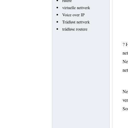
rutere
virtuelle nettverk
Voice over IP
Trådløst nettverk
trådløse routere
? H
net
Net
net
Net
ve
So