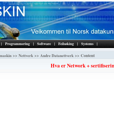
|
Programmering
|
Software
|
Feilsøking
|
Systems
|
>>
>>
>> Content
maskin
Nettverk
Andre Datanettverk
Hva er Network + sertifiseri