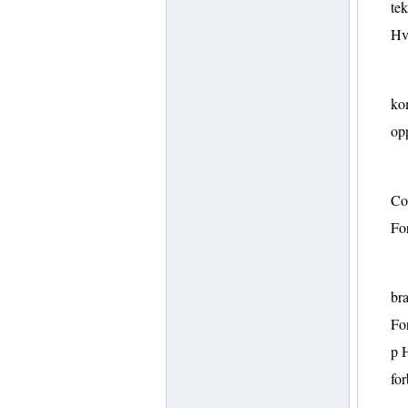
tek
Hva
kom
opp
Com
Fo
bra
For
p H
for