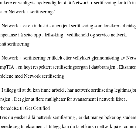
nikere er vanligvis nødvendig for å få Network + sertifisering for å få inn
 er Network + sertifisering?
Network + er en industri - anerkjent sertifisering som forsikrer arbeids
petanse i å sette opp , feilsøking , vedlikehold og service nettverk.
nå sertifisering
Network + sertifisering er tildelt etter vellykket gjennomføring av Ne
pTIA , en høyt respektert sertifiseringsorgan i databransjen . Eksamen 
rdelene med Network sertifisering
I tillegg til at du kan finne arbeid , har nettverk sertifisering legitimasjon
nsjen . Det gjør at flere muligheter for avansement i nettverk feltet .
beredelse til Get Certified
vis du ønsker å få nettverk sertifisering , er det mange bøker og studere
berede seg til eksamen . I tillegg kan du ta et kurs i nettverk på et comm