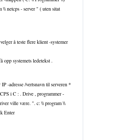
\\ netcps - server " ( uten sitat
elger å teste flere klient -systemer
å opp systemets ledetekst .
IP -adresse /vertsnavn til serveren *
etCPS i C : . Drive , programmer -
ver ville være. ". c: \\ program \\
kk Enter