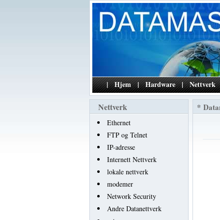
|
Hjem
|
Hardware
|
Nettverk
Nettverk
*
Data
Ethernet
FTP og Telnet
IP-adresse
Internett Nettverk
lokale nettverk
modemer
Network Security
Andre Datanettverk