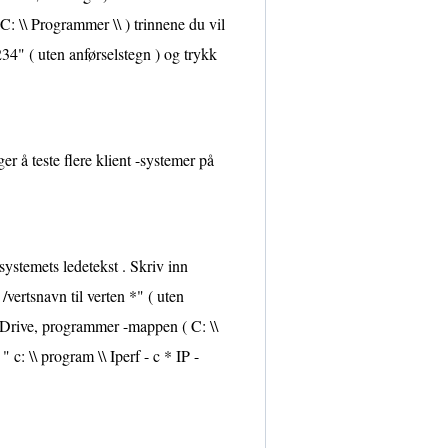
C: \\ Programmer \\ ) trinnene du vil
1234" ( uten anførselstegn ) og trykk
er å teste flere klient -systemer på
systemets ledetekst . Skriv inn
/vertsnavn til verten *" ( uten
 . Drive, programmer -mappen ( C: \\
 c: \\ program \\ Iperf - c * IP -