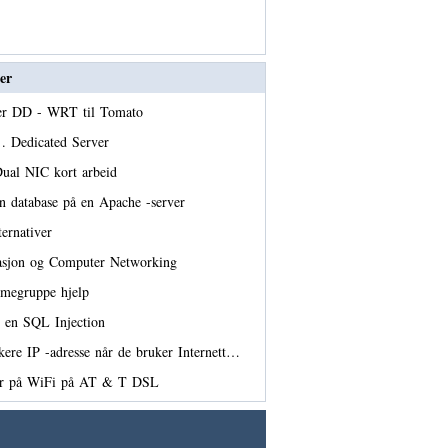
er
rer DD - WRT til Tomato
 . Dedicated Server
Dual NIC kort arbeid
n database på en Apache -server
ernativer
sjon og Computer Networking
megruppe hjelp
e en SQL Injection
ere IP -adresse når de bruker Internett…
år på WiFi på AT & T DSL