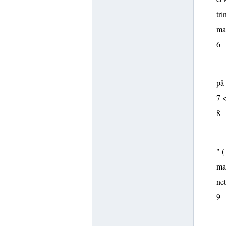
tri
mar
6
på 
7 <
8
" (
map
net
9