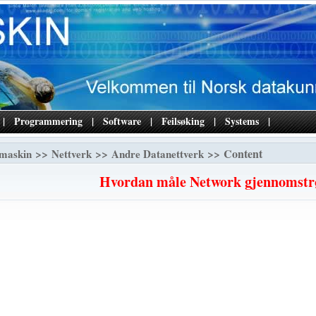
|
Programmering
|
Software
|
Feilsøking
|
Systems
|
>>
>>
>> Content
maskin
Nettverk
Andre Datanettverk
Hvordan måle Network gjennomst