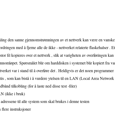
ling den sanne gjennomstrømningen av et nettverk kan være en vanske
ordringen med å fjerne alle de ikke - nettverket relaterte flaskehalser . E
stor fil kopieres over et nettverk , slik at varigheten av overføringen kan
nnomløpet. Spørsmålet blir om harddisken i systemet blir kopiert fra var i
tverket var i stand til å overføre det . Heldigvis er det noen programmer
tis , som kan bistå i å vurdere ytelsen til en LAN (Local Area Network 
dbånd tilkobling (for å laste ned disse test -filer)
N (ikke i bruk)
 adressene til alle system som skal brukes i denne testen
 flere instruksjoner