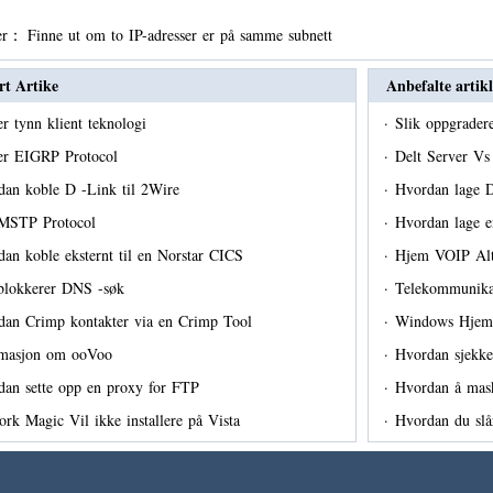
er：
Finne ut om to IP-adresser er på samme subnett
rt Artike
Anbefalte artikl
r tynn klient teknologi
·
Slik oppgrade
er EIGRP Protocol
·
Delt Server Vs
dan koble D -Link til 2Wire
·
Hvordan lage 
MSTP Protocol
·
Hvordan lage e
an koble eksternt til en Norstar CICS
·
Hjem VOIP Alt
 blokkerer DNS -søk
·
Telekommunika
dan Crimp kontakter via en Crimp Tool
·
Windows Hjem
rmasjon om ooVoo
·
Hvordan sjekk
dan sette opp en proxy for FTP
·
Hvordan å mask
rk Magic Vil ikke installere på Vista
·
Hvordan du sl