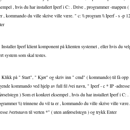
empel , hvis du har installert Iperf i C: . Drive , programmer -mappen ( 
er , kommando du ville skrive ville være. " c: \\ program \\ Iperf - s -p 
ter
Installer Iperf klient komponent på klienten systemet , eller hvis du velg
rt system som skal testes.
Klikk på " Start", " Kjør" og skriv inn " cmd" ( kommando) til få opp 
gende kommando ved hjelp av full fil /vei navn, " Iperf - c * IP -adresse 
ørselstegn ) Som et konkret eksempel , hvis du har installert Iperf i C:
grammer \\) trinnene du vil ta er , kommando du ville skrive ville være. "
esse /vertsnavn til verten *" ( uten anførselstegn ) og trykk Enter