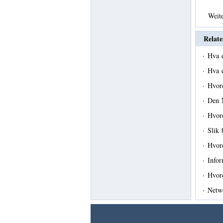
Weit
Relate
·
Hva e
·
Hva 
·
Hvor
·
Den 
·
Hvord
·
Slik
·
Hvor
·
Info
·
Hvor
·
Netwo