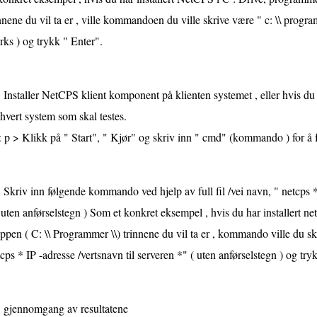
nnene du vil ta er , ville kommandoen du ville skrive være " c: \\ program 
ks ) og trykk " Enter".
Installer NetCPS klient komponent på klienten systemet , eller hvis du v
hvert system som skal testes.
 p > Klikk på " Start", " Kjør" og skriv inn " cmd" (kommando ) for å f
Skriv inn følgende kommando ved hjelp av full fil /vei navn, " netcps * 
 uten anførselstegn ) Som et konkret eksempel , hvis du har installert n
pen ( C: \\ Programmer \\) trinnene du vil ta er , kommando ville du skri
cps * IP -adresse /vertsnavn til serveren *" ( uten anførselstegn ) og try
gjennomgang av resultatene