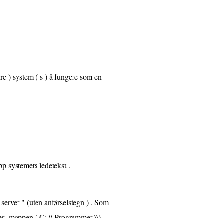
ere ) system ( s ) å fungere som en
p systemets ledetekst .
 server " (uten anførselstegn ) . Som
er -mappen ( C: \\ Programmer \\)