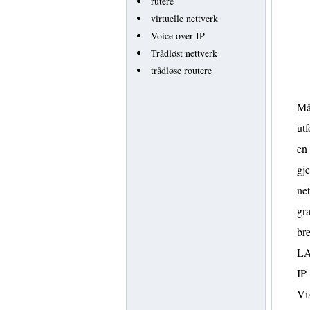
rutere
virtuelle nettverk
Voice over IP
Trådløst nettverk
trådløse routere
Må
utf
en 
gje
net
gra
bre
LA
IP-
Vis