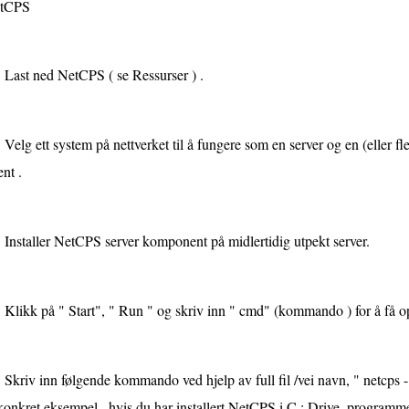
tCPS
Last ned NetCPS ( se Ressurser ) .
Velg ett system på nettverket til å fungere som en server og en (eller fl
ent .
Installer NetCPS server komponent på midlertidig utpekt server.
Klikk på " Start", " Run " og skriv inn " cmd" (kommando ) for å få op
Skriv inn følgende kommando ved hjelp av full fil /vei navn, " netcps -
konkret eksempel , hvis du har installert NetCPS i C : Drive, programm