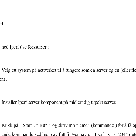
rf
ned Iperf ( se Ressurser ) .
Velg ett system på nettverket til å fungere som en server og en (eller fl
ent .
Installer Iperf server komponent på midlertidig utpekt server.
Klikk på " Start", " Run " og skriv inn " cmd" (kommando ) for å få op
gende kommando ved hjelp av full fil /vei navn, " Iperf - s -p 1234" ( u