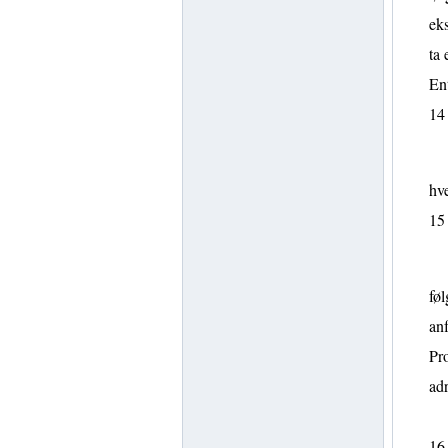
eks
ta 
En
14
hve
15
føl
anf
Pro
adr
16