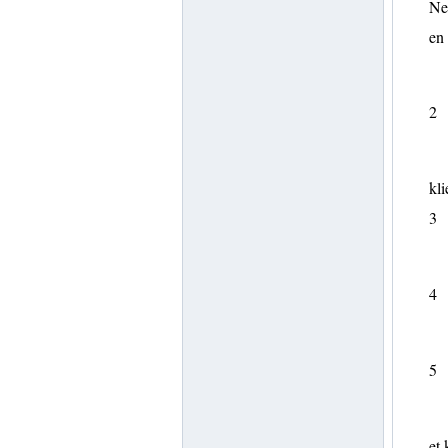
Ne
en
2
kli
3
4
5
et 