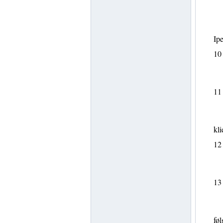
Ipe
10
11
kli
12
13
føl